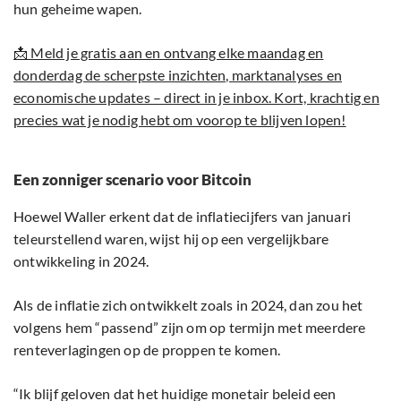
hun geheime wapen.
📩 Meld je gratis aan en ontvang elke maandag en
donderdag de scherpste inzichten, marktanalyses en
economische updates – direct in je inbox. Kort, krachtig en
precies wat je nodig hebt om voorop te blijven lopen!
Een zonniger scenario voor Bitcoin
Hoewel Waller erkent dat de inflatiecijfers van januari
teleurstellend waren, wijst hij op een vergelijkbare
ontwikkeling in 2024.
Als de inflatie zich ontwikkelt zoals in 2024, dan zou het
volgens hem “passend” zijn om op termijn met meerdere
renteverlagingen op de proppen te komen.
“Ik blijf geloven dat het huidige monetair beleid een