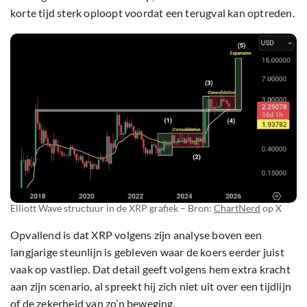
korte tijd sterk oploopt voordat een terugval kan optreden.
Elliott Wave structuur in de XRP grafiek – Bron:
ChartNerd
op X
Opvallend is dat XRP volgens zijn analyse boven een
langjarige steunlijn is gebleven waar de koers eerder juist
vaak op vastliep. Dat detail geeft volgens hem extra kracht
aan zijn scenario, al spreekt hij zich niet uit over een tijdlijn
of de zekerheid van zo’n beweging.