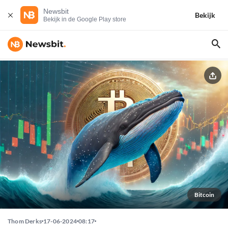
Newsbit
Bekijk
Bekijk in de Google Play store
Bitcoin
Thom Derks
17-06-2024
08:17