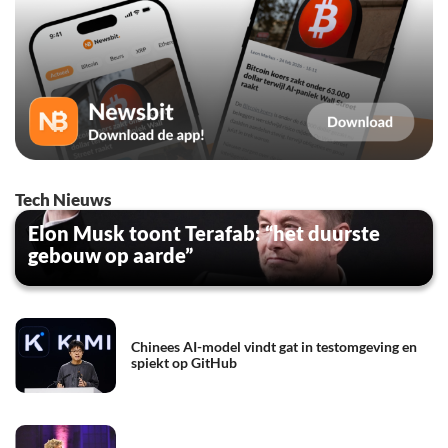
Tech Nieuws
Elon Musk toont Terafab: “het duurste
gebouw op aarde”
Chinees AI-model vindt gat in testomgeving en
spiekt op GitHub