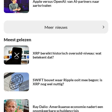
Apple versus OpenAI: van AI-partners naar
aartsrivalen
Meer
nieuws
Meest gelezen
XRP bereikt historisch oversold-niveau: wat
betekent dat?
SWIFT bouwt waar Ripple ooit mee begon: is
XRP nog wel nuttig?
Ray Dalio: Amerikaanse economie nadert een
onomkeerbare schuldencrisis