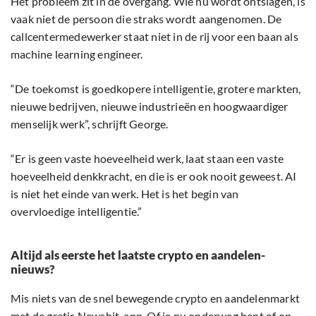
Het probleem zit in de overgang. Wie nu wordt ontslagen, is
vaak niet de persoon die straks wordt aangenomen. De
callcentermedewerker staat niet in de rij voor een baan als
machine learning engineer.
“De toekomst is goedkopere intelligentie, grotere markten,
nieuwe bedrijven, nieuwe industrieën en hoogwaardiger
menselijk werk”, schrijft George.
“Er is geen vaste hoeveelheid werk, laat staan een vaste
hoeveelheid denkkracht, en die is er ook nooit geweest. AI
is niet het einde van werk. Het is het begin van
overvloedige intelligentie.”
Altijd als eerste het laatste crypto en aandelen-
nieuws?
Mis niets van de snel bewegende crypto en aandelenmarkt
met de gratis Newsbit-app. Of je nu onderweg bent of op