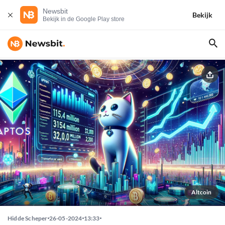
Newsbit
Bekijk
Bekijk in de Google Play store
Altcoin
Hidde Scheper
26-05-2024
13:33