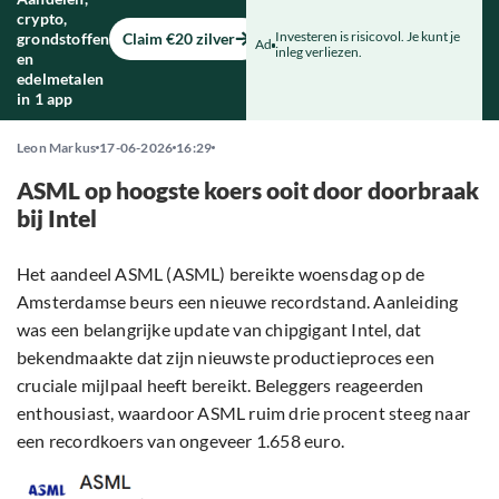
crypto,
Investeren is risicovol. Je kunt je
grondstoffen
Claim €20 zilver
Ad
inleg verliezen.
en
edelmetalen
in 1 app
Leon Markus
17-06-2026
16:29
ASML op hoogste koers ooit door doorbraak
bij Intel
Het aandeel ASML (ASML) bereikte woensdag op de
Amsterdamse beurs een nieuwe recordstand. Aanleiding
was een belangrijke update van chipgigant Intel, dat
bekendmaakte dat zijn nieuwste productieproces een
cruciale mijlpaal heeft bereikt. Beleggers reageerden
enthousiast, waardoor ASML ruim drie procent steeg naar
een recordkoers van ongeveer 1.658 euro.