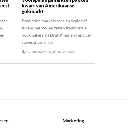
reest
kwart van Amerikaanse
gokmarkt
ngen
Prediction markets groeien explosief
a.
tijdens het WK en zetten traditionele
 en
bookmakers als DraftKings en FanDuel
stevig onder druk.
Erik Juffermans
20 juli 2026
2 - 3 min
rsen
Marketing