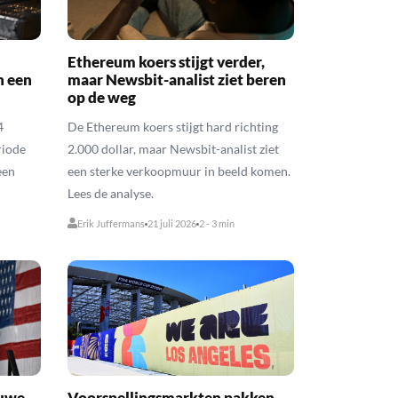
Ethereum koers stijgt verder,
n een
maar Newsbit-analist ziet beren
op de weg
4
De Ethereum koers stijgt hard richting
riode
2.000 dollar, maar Newsbit-analist ziet
een
een sterke verkoopmuur in beeld komen.
Lees de analyse.
Erik Juffermans
21 juli 2026
2 - 3 min
euwe
Voorspellingsmarkten pakken