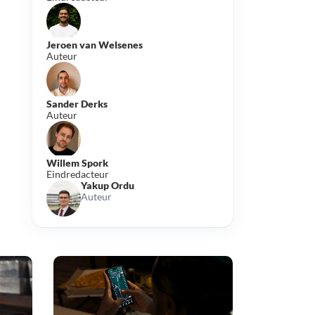
Jeroen van Welsenes
Auteur
Sander Derks
Auteur
Willem Spork
Eindredacteur
Yakup Ordu
Auteur