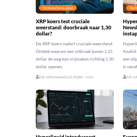
Technische analyse
Tech
XRP koers test cruciale
Hyper
weerstand: doorbraak naar 1,30
Newsbi
dollar?
insta
De XRP koers nadert cruciale weerstand.
Hyperli
Ontdek waarom een uitbraak boven 1.15
Analist
dollar de weg kan vrijmaken richting 1.30
een sti
dollar openen.
is vanaf
Erik Juffermans
22 juli 2026
1 - 3 min
Erik Ju
Hyperliquid introduceert
Europ