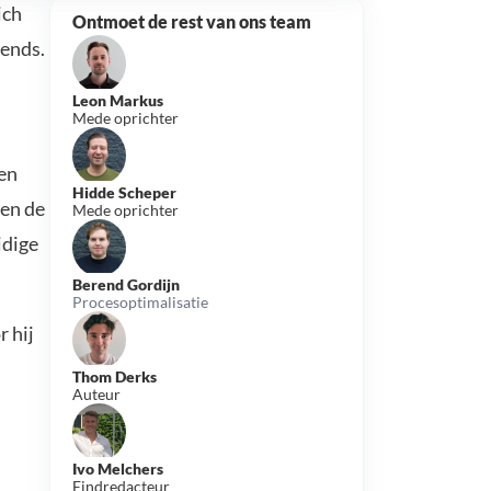
ich
Ontmoet de rest van ons team
rends.
Leon Markus
Mede oprichter
 en
Hidde Scheper
 en de
Mede oprichter
idige
Berend Gordijn
Procesoptimalisatie
r hij
Thom Derks
Auteur
Ivo Melchers
Eindredacteur