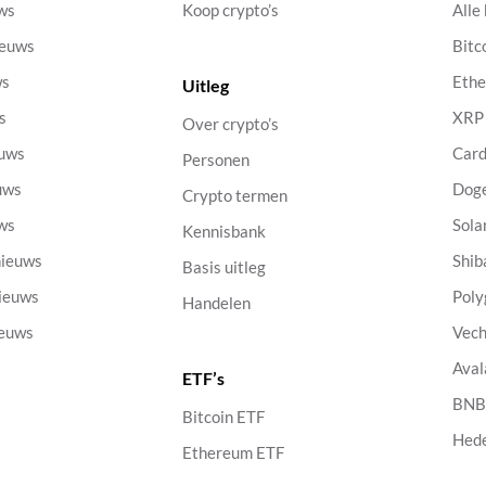
uws
Koop crypto’s
Alle
ieuws
Bitc
ws
Eth
Uitleg
s
XRP
Over crypto’s
euws
Car
Personen
uws
Dog
Crypto termen
uws
Sola
Kennisbank
nieuws
Shib
Basis uitleg
nieuws
Poly
Handelen
ieuws
Vech
Aval
ETF’s
s
BN
Bitcoin ETF
Hed
Ethereum ETF