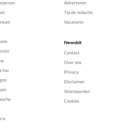
 koersen
Adverteren
oin
Tip de redactie
ereum
Vacatures
dano
Newsbit
ecoin
Contact
na
Over ons
a Inu
Privacy
gon
Disclaimer
ain
Voorwaarden
anche
Cookies
B
era