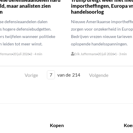
ld, maar analisten zien
importheffingen, Europa v
n
handelsoorlog
se defensieaandelen dalen
Nieuwe Amerikaanse importheffi
s hogere defensiebudgetten.
zorgen voor onzekerheid in Europ
rs twijfelen wanneer politieke
Bedrijven vrezen nieuwe tarieven
n leiden tot meer winst.
oplopende handelsspanningen.
ffermans
20 juli 2026
2 - 4 min
Erik Juffermans
20 juli 2026
1 - 3 min
7
van de
214
Vorige
Volgende
Kopen
Koe