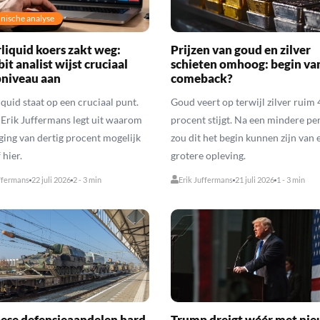
nische analyse
liquid koers zakt weg:
Prijzen van goud en zilver
t analist wijst cruciaal
schieten omhoog: begin va
pniveau aan
comeback?
quid staat op een cruciaal punt.
Goud veert op terwijl zilver ruim 
 Erik Juffermans legt uit waarom
procent stijgt. Na een mindere pe
jging van dertig procent mogelijk
zou dit het begin kunnen zijn van 
 hier.
grotere opleving.
ffermans
22 juli 2026
2 - 3 min
Erik Juffermans
21 juli 2026
1 - 3 min
ese defensieaandelen hard
Trump dreigt wéér met ni