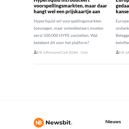
voorspellingsmarkten, maar daar
gedaa
hangt wel een prijskaartje aan
kanse
Hyperliquid wil voorspellingsmarkten
Europe
toevoegen, maar ontwikkelaars moeten
ondank
eerst 500.000 HYPE vastzetten. Wat
Belegge
betekent dit voor het platform?
belofte
Erik Juffermans
21 juli 2026
1 - 3 min
Erik Ju
Nieuws