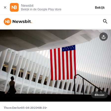
Newsbit
Bekijk
Bekijk in de Google Play store
Bitcoin
Thom Derks
05-04-2023
08:31