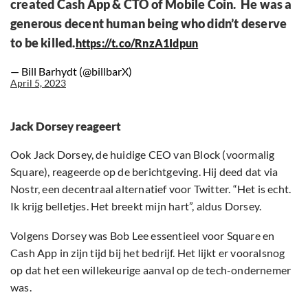
created Cash App & CTO of Mobile Coin. He was a
generous decent human being who didn’t deserve
to be killed.
https://t.co/RnzA1Idpun
— Bill Barhydt (@billbarX)
April 5, 2023
Jack Dorsey reageert
Ook Jack Dorsey, de huidige CEO van Block (voormalig
Square), reageerde op de berichtgeving. Hij deed dat via
Nostr, een decentraal alternatief voor Twitter. “Het is echt.
Ik krijg belletjes. Het breekt mijn hart”, aldus Dorsey.
Volgens Dorsey was Bob Lee essentieel voor Square en
Cash App in zijn tijd bij het bedrijf. Het lijkt er vooralsnog
op dat het een willekeurige aanval op de tech-ondernemer
was.