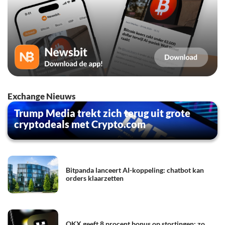
Exchange Nieuws
Trump Media trekt zich terug uit grote
cryptodeals met Crypto.com
Bitpanda lanceert AI-koppeling: chatbot kan
orders klaarzetten
OKX geeft 8 procent bonus op stortingen: zo