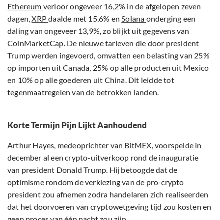
Ethereum
verloor ongeveer 16,2% in de afgelopen zeven
dagen,
XRP
daalde met 15,6% en
Solana
onderging een
daling van ongeveer 13,9%, zo blijkt uit gegevens van
CoinMarketCap. De nieuwe tarieven die door president
Trump werden ingevoerd, omvatten een belasting van 25%
op importen uit Canada, 25% op alle producten uit Mexico
en 10% op alle goederen uit China. Dit leidde tot
tegenmaatregelen van de betrokken landen.
Korte Termijn Pijn Lijkt Aanhoudend
Arthur Hayes, medeoprichter van BitMEX,
voorspelde
in
december al een crypto-uitverkoop rond de inauguratie
van president Donald Trump. Hij betoogde dat de
optimisme rondom de verkiezing van de pro-crypto
president zou afnemen zodra handelaren zich realiseerden
dat het doorvoeren van cryptowetgeving tijd zou kosten en
geen proces van één nacht zou zijn.