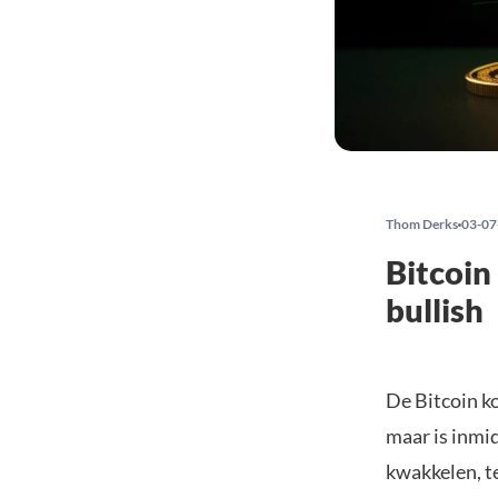
Thom Derks
03-07
Bitcoin
bullish
De Bitcoin ko
maar is inmid
kwakkelen, te