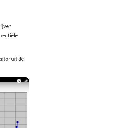
ijven
onentiële
ator uit de