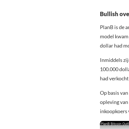
Bullish ove
PlanB is de a
model kwam h
dollar had m
Inmiddels zij
100.000 dolla
had verkocht 
Op basis van 
opleving van
inkoopkoers v