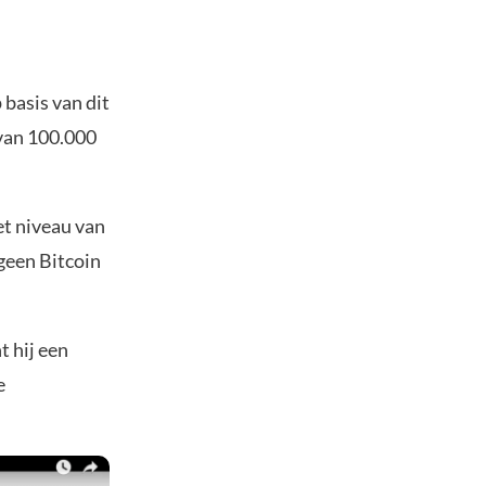
 basis van dit
 van 100.000
et niveau van
 geen Bitcoin
t hij een
e