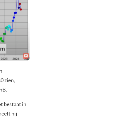
en
0 zien,
anB.
et bestaat in
eeft hij