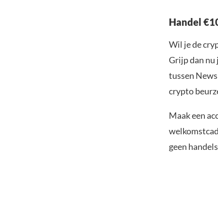
Handel €10
Wil je de cr
Grijp dan nu 
tussen Newsb
crypto beurze
Maak een acc
welkomstcadea
geen handelsk