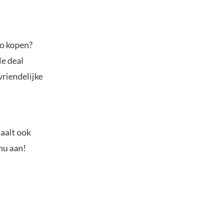
to kopen?
le deal
vriendelijke
.
taalt ook
nu aan!