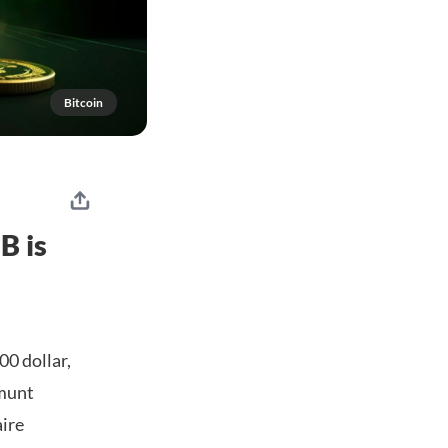
Bitcoin
B is
00 dollar,
 munt
aire