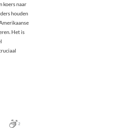
n koers naar
erders houden
 Amerikaanse
ren. Het is
l
cruciaal
2