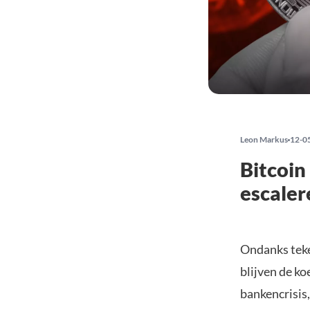
Leon Markus
12-0
Bitcoin
escaler
Ondanks teke
blijven de k
bankencrisis