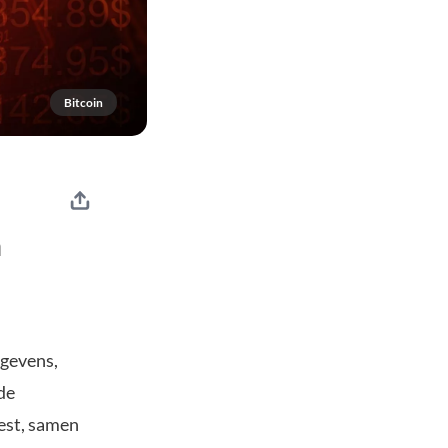
Bitcoin
n
egevens,
de
est, samen