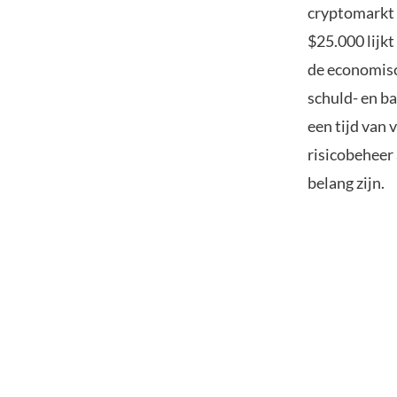
cryptomarkt 
$25.000 lijkt
de economisc
schuld- en b
een tijd van 
risicobeheer
belang zijn.