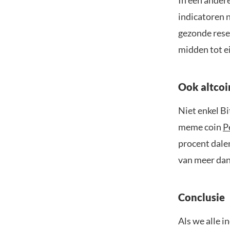
indicatoren n
gezonde reset
midden tot e
Ook altcoi
Niet enkel B
meme coin
P
procent dale
van meer dan 
Conclusie
Als we alle 