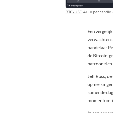
BTC/USD
4 uur per candle 
Een vergelij
verwachten d
handelaar Pe
de Bitcoin-gr
patroon zich 
Jeff Ross, d
opmerkingen 
komende dage
momentum-in
In een ander