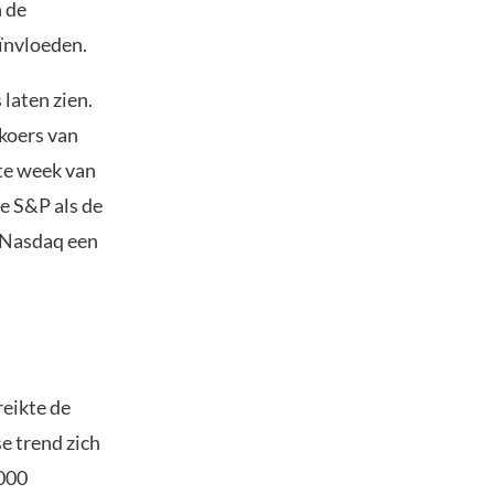
n de
eïnvloeden.
laten zien.
nkoers van
ste week van
de S&P als de
e Nasdaq een
reikte de
e trend zich
.000