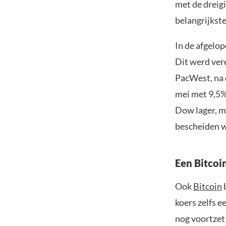
met de dreig
belangrijkste
In de afgelop
Dit werd ver
PacWest, na 
mei met 9,5% 
Dow lager, m
bescheiden w
Een Bitcoi
Ook
Bitcoin
b
koers zelfs e
nog voortzet