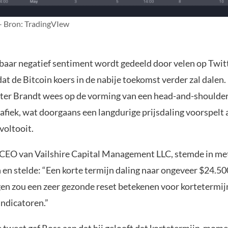
– Bron: TradingVIew
kbaar negatief sentiment wordt gedeeld door velen op Twitt
at de Bitcoin koers in de nabije toekomst verder zal dalen
ter Brandt wees op de vorming van een head-and-shoulder
afiek, wat doorgaans een langdurige prijsdaling voorspelt 
voltooit.
e CEO van Vailshire Capital Management LLC, stemde in me
en stelde: “Een korte termijn daling naar ongeveer $24.500
n zou een zeer gezonde reset betekenen voor kortetermij
dicatoren.”
e tweet gaf Ross aan dat hij gelooft dat kortetermijn-mo