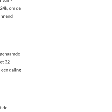
$24k, om de
ginnend
 zogenaamde
et 32
 een daling
t de