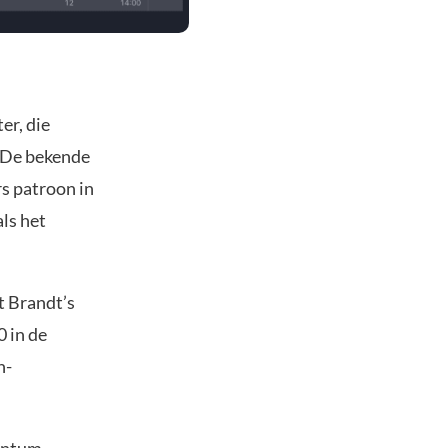
er, die
. De bekende
s patroon in
als het
t Brandt’s
 in de
n-
mentum-