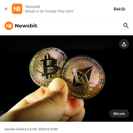
Newsbit
Bekijk
Bekijk in de Google Play store
Bitcoin
Sander Derks
16-04-2023
14:08