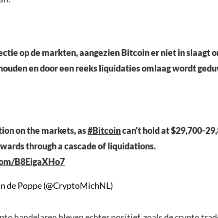
ectie op de markten, aangezien Bitcoin er niet in slaagt 
houden en door een reeks liquidaties omlaag wordt ged
ion on the markets, as
#Bitcoin
can't hold at $29,700-29
ards through a cascade of liquidations.
.com/B8EigaXHo7
an de Poppe (@CryptoMichNL)
to handelaren bleven echter positief, zoals de crypto tra