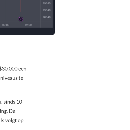
 $30.000 een
 niveaus te
au sinds 10
ing. De
ls volgt op