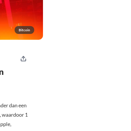
Bitcoin
n
der dan een
e, waardoor 1
ipple,