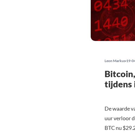
Leon Markus
19-0
Bitcoin
tijdens
De waarde va
uur verloor 
BTC nu $29.20