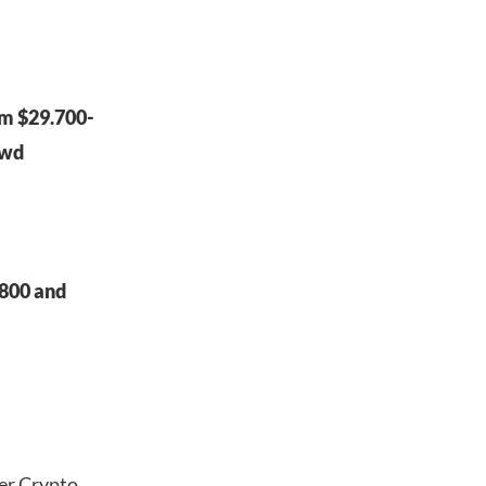
om $29.700-
uwd
,800 and
der Crypto