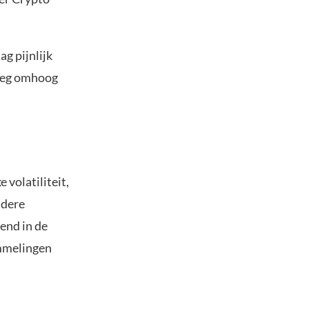
ag pijnlijk
 weg omhoog
volatiliteit,
ndere
end in de
ommelingen