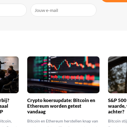
rbij?
Crypto koersupdate: Bitcoin en
S&P 500 
saal
Ethereum worden getest
waarde, 
RP
vandaag
achter?
itcoin,
Bitcoin en Ethereum herstellen knap van
Bitcoin sti