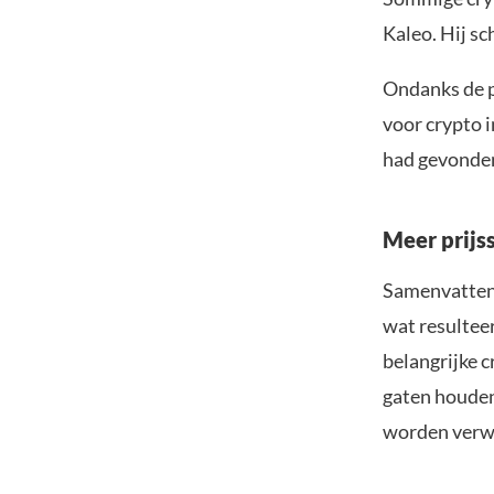
Kaleo. Hij sc
Ondanks de po
voor crypto 
had gevonde
Meer prij
Samenvattend
wat resultee
belangrijke c
gaten houden
worden verw