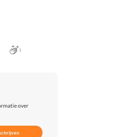
1
ormatie over
schrijven