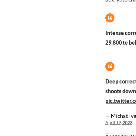
Intense corr
29.800 te be
Deep correct
shoots downw
pic.twitter
— Michaël v
April 19, 2023
Sommige cryp