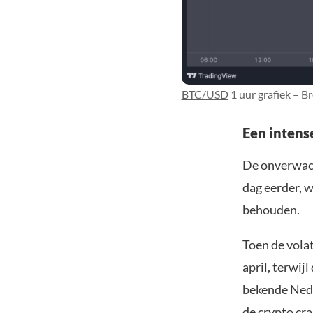
BTC/USD
1 uur grafiek – B
Een intens
De onverwach
dag eerder, w
behouden.
Toen de volat
april, terwi
bekende Nede
de crypto cra