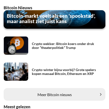
Bitcoin Nieuws
Bitcoin-markt voelt als een ‘spookstad’,
maar analist ziet juist kans
Crypto wekker: Bitcoin koers onder druk
door “theaterpolitiek” Trump
Crypto-winter bijna voorbij? Grote spelers
kopen massaal Bitcoin, Ethereum en XRP
Meer Bitcoin nieuws
Meest gelezen