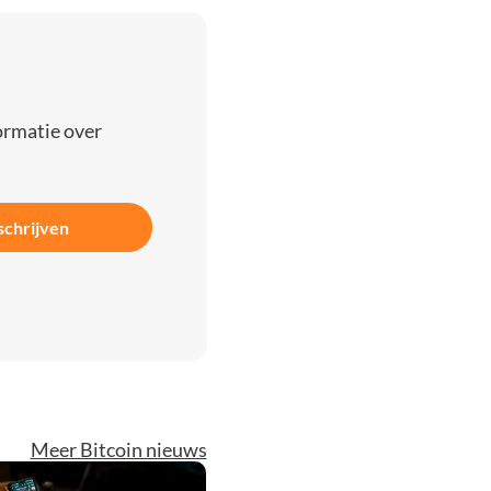
ormatie over
schrijven
Meer Bitcoin nieuws