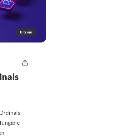
Bitcoin
inals
Ordinals
-fungible
en.