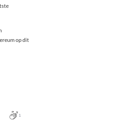
tste
n
hereum op dit
1