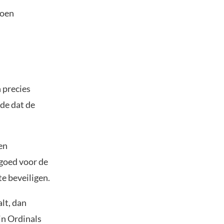
joen
 precies
rde dat de
en
 goed voor de
e beveiligen.
lt, dan
in Ordinals