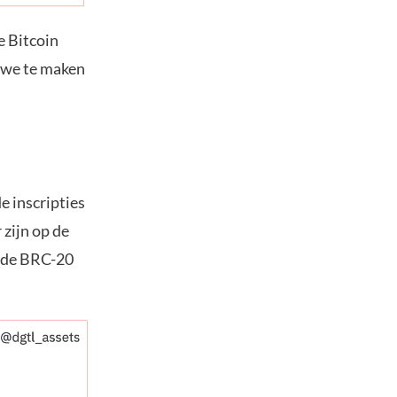
e Bitcoin
t we te maken
e inscripties
 zijn op de
n de BRC-20