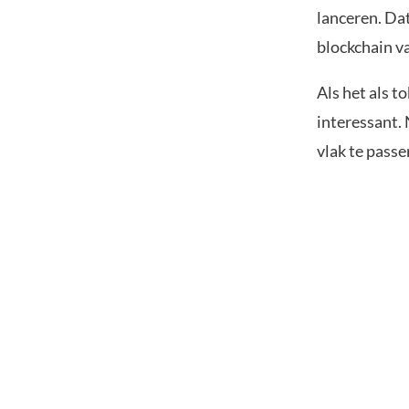
lanceren. Dat
blockchain va
Als het als t
interessant. 
vlak te passe