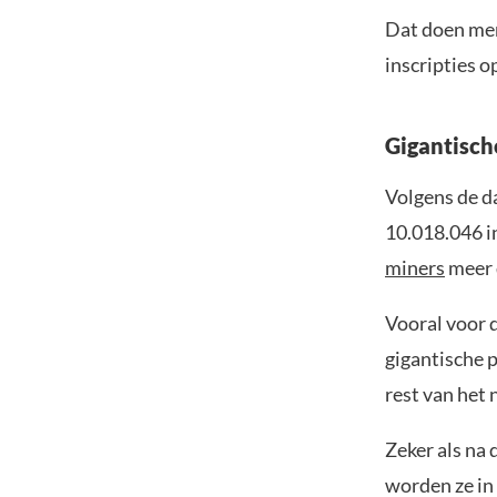
Dat doen men
inscripties o
Gigantisch
Volgens de d
10.018.046 in
miners
meer d
Vooral voor d
gigantische p
rest van het
Zeker als na 
worden ze in