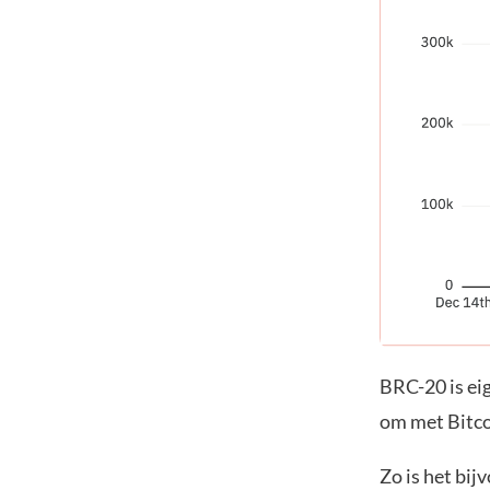
BRC-20 is ei
om met Bitco
Zo is het bi