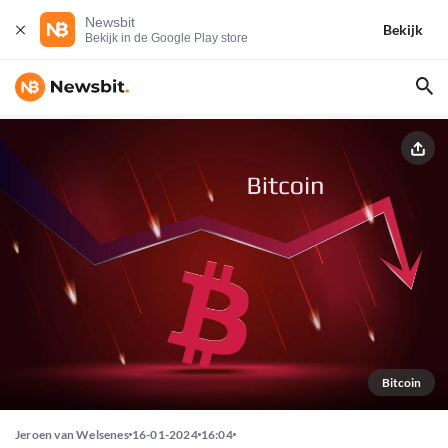
Newsbit
Bekijk
Bekijk in de Google Play store
Bitcoin
Jeroen van Welsenes
16-01-2024
16:04