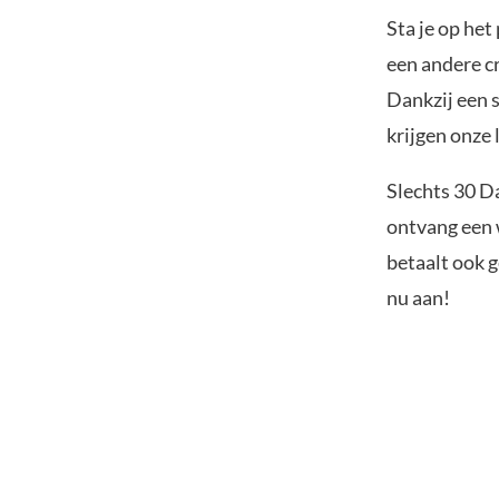
Sta je op he
een andere cr
Dankzij een 
krijgen onze 
Slechts 30 D
ontvang een w
betaalt ook g
nu aan!