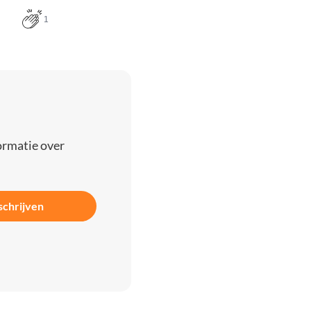
1
ormatie over
schrijven