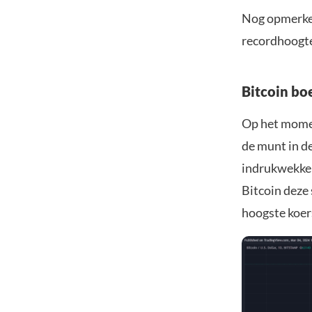
Nog opmerkeli
recordhoogte
Bitcoin bo
Op het momen
de munt in de
indrukwekken
Bitcoin deze 
hoogste koers