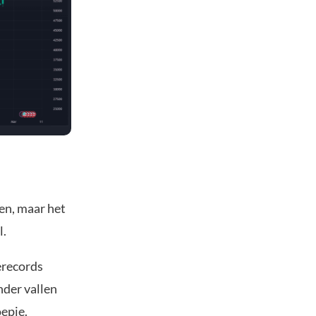
den, maar het
l.
erecords
nder vallen
oepie.