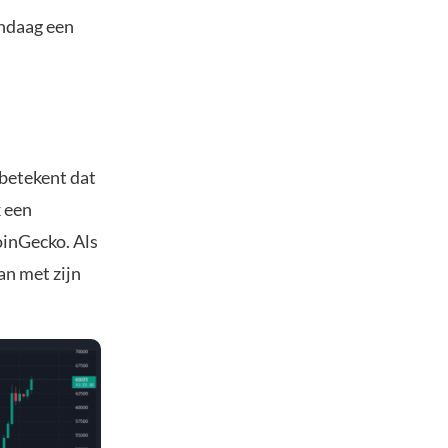
andaag een
betekent dat
k een
inGecko. Als
an met zijn