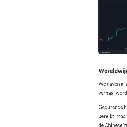
Wereldwijd
We gaven al a
verhaal word
Gedurende he
bereikt, maar
de Chinese Yu