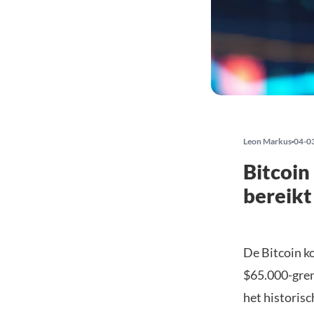
Leon Markus
04-0
Bitcoin
bereikt
De Bitcoin k
$65.000-gren
het historis