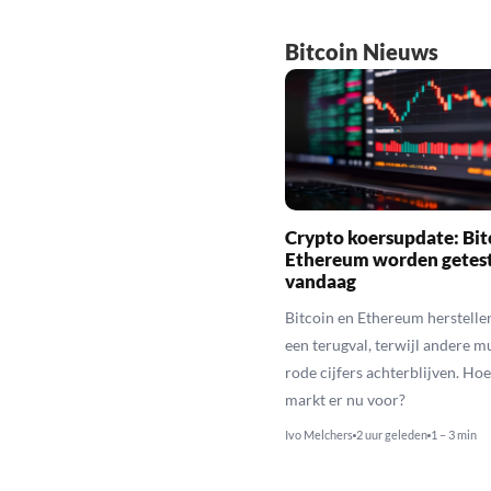
Bitcoin Nieuws
Crypto koersupdate: Bit
Ethereum worden getes
vandaag
Bitcoin en Ethereum herstelle
een terugval, terwijl andere 
rode cijfers achterblijven. Hoe
markt er nu voor?
Ivo Melchers
2 uur geleden
1 – 3 min