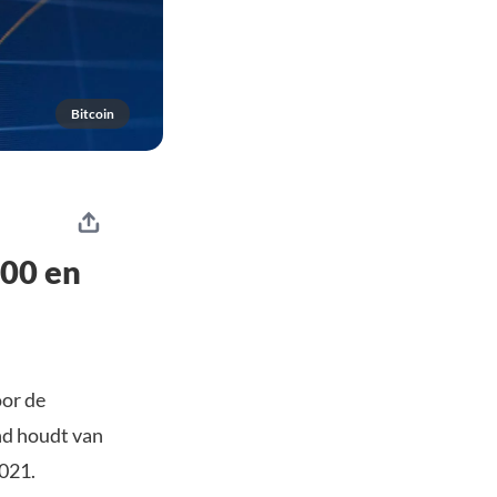
Bitcoin
000 en
oor de
nd houdt van
021.