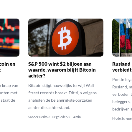
coin en
S&P 500 wint $2 biljoen aan
Rusland 
t
waarde, waarom blijft Bitcoin
verbiedt
achter?
Poetin leg
n knap van
Bitcoin stijgt nauwelijks terwijl Wall
Rusland, m
munten met
Street records breekt. Dit zijn volgens
verboden t
 staat de
analisten de belangrijkste oorzaken
beleggers,
achter die achterstand.
bedrijven 
Sander Derks
3 uur geleden
2 – 4 min
Hidde Schepe