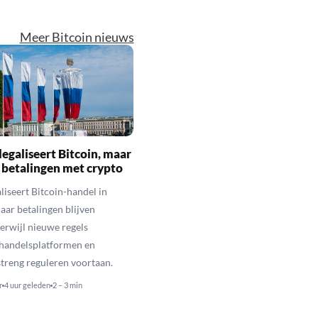
Meer Bitcoin nieuws
legaliseert Bitcoin, maar
 betalingen met crypto
aliseert Bitcoin-handel in
aar betalingen blijven
erwijl nieuwe regels
 handelsplatformen en
streng reguleren voortaan.
r
4 uur geleden
2 – 3 min