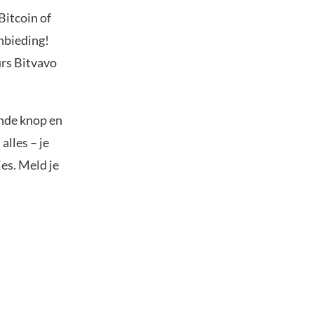
Bitcoin of
anbieding!
urs Bitvavo
ande knop en
alles – je
es. Meld je