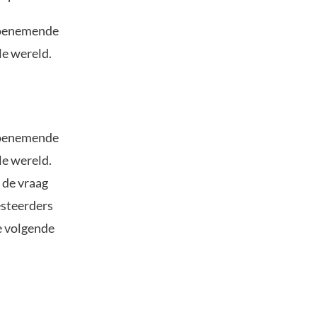
 toenemende
le wereld.
 toenemende
le wereld.
t de vraag
vesteerders
e volgende