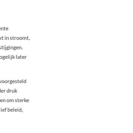
ente
kt in stroomt,
tijgingen.
gelijk later
 voorgesteld
der druk
pen om sterke
ief beleid,