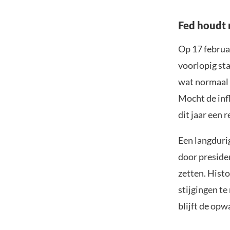
Fed houdt r
Op 17 februa
voorlopig sta
wat normaal g
Mocht de inf
dit jaar een 
Een langduri
door preside
zetten. Hist
stijgingen te
blijft de opw