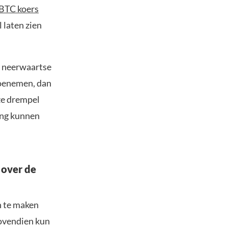
BTC koers
 laten zien
n neerwaartse
toenemen, dan
ze drempel
ang kunnen
 over de
n te maken
Bovendien kun