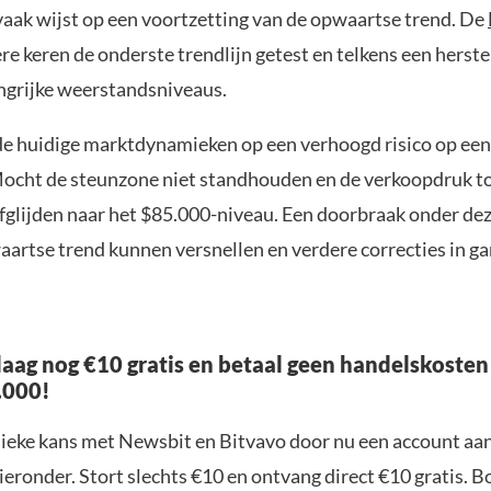
vaak wijst op een voortzetting van de opwaartse trend. De
e keren de onderste trendlijn getest en telkens een herstel
angrijke weerstandsniveaus.
de huidige marktdynamieken op een verhoogd risico op ee
ocht de steunzone niet standhouden en de verkoopdruk 
afglijden naar het $85.000-niveau. Een doorbraak onder de
aartse trend kunnen versnellen en verdere correcties in g
aag nog €10 gratis en betaal geen handelskosten
.000!
nieke kans met Newsbit en Bitvavo door nu een account aa
ieronder. Stort slechts €10 en ontvang direct €10 gratis. 