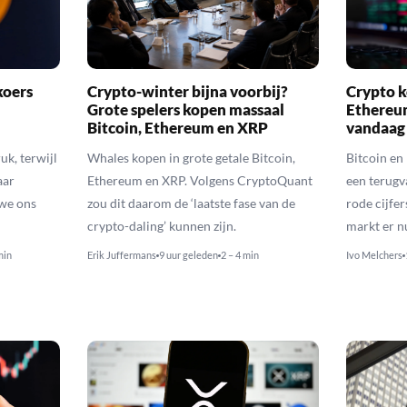
koers
Crypto-winter bijna voorbij?
Crypto k
Grote spelers kopen massaal
Ethereu
Bitcoin, Ethereum en XRP
vandaag
uk, terwijl
Whales kopen in grote getale Bitcoin,
Bitcoin en
aar
Ethereum en XRP. Volgens CryptoQuant
een terugv
 we ons
zou dit daarom de ‘laatste fase van de
rode cijfer
crypto-daling’ kunnen zijn.
markt er n
min
Erik Juffermans
9 uur geleden
2 – 4 min
Ivo Melchers