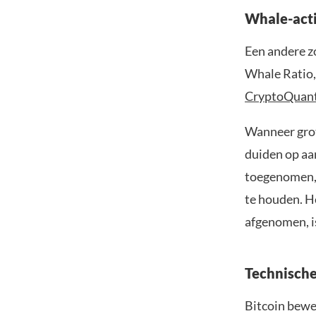
Whale-acti
Een andere z
Whale Ratio,
CryptoQuan
Wanneer grot
duiden op aa
toegenomen, 
te houden. H
afgenomen, i
Technische
Bitcoin bewe