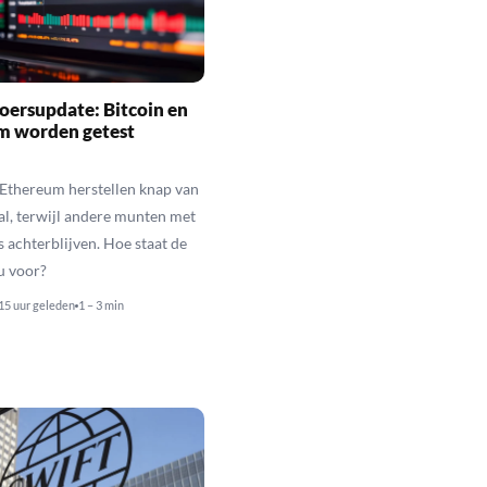
oersupdate: Bitcoin en
m worden getest
 Ethereum herstellen knap van
al, terwijl andere munten met
s achterblijven. Hoe staat de
u voor?
15 uur geleden
1 – 3 min