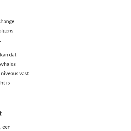
change
olgens
.
kan dat
 whales
 niveaus vast
ht is
t
, een