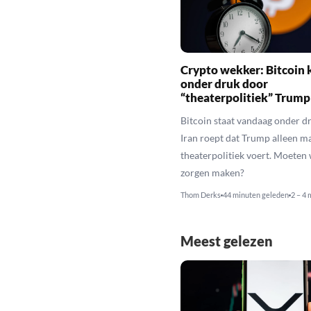
Crypto wekker: Bitcoin 
onder druk door
“theaterpolitiek” Trump
Bitcoin staat vandaag onder dr
Iran roept dat Trump alleen m
theaterpolitiek voert. Moeten
zorgen maken?
Thom Derks
44 minuten geleden
2 – 4 
Meest gelezen