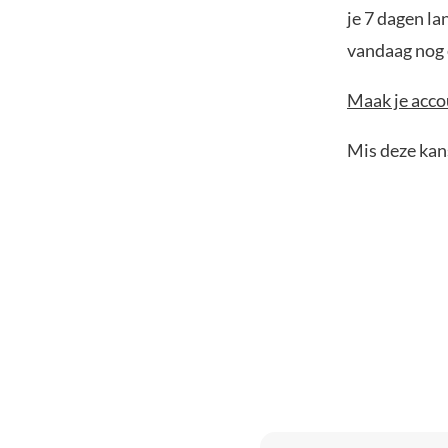
je 7 dagen la
vandaag nog e
Maak je accou
Mis deze kans