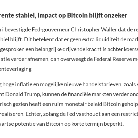
ente stabiel, impact op Bitcoin blijft onzeker
ri bevestigde Fed-gouverneur Christopher Waller dat de r
biel blijft. Dit betekent dat er geen extra liquiditeit de mar
esproken een belangrijke drijvende kracht is achter koerss
latie verder afnemen, dan overweegt de Federal Reserve mo
renteverlaging.
g hoge inflatie en mogelijke nieuwe handelstarieven, zoals
nt Donald Trump, kunnen de financiële markten verder on
orisch gezien heeft een ruim monetair beleid Bitcoin gehol
 realiseren. Echter, zolang de Fed vasthoudt aan een restrict
aartse potentie van Bitcoin op korte termijn beperkt.