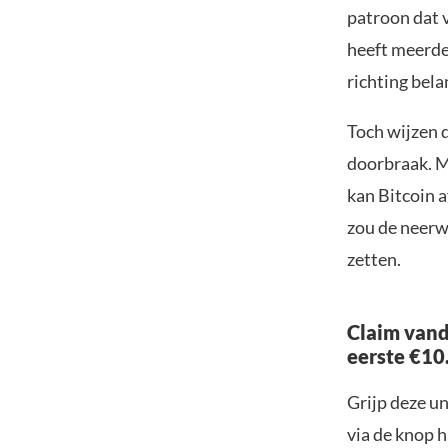
patroon dat 
heeft meerder
richting bel
Toch wijzen 
doorbraak. M
kan Bitcoin 
zou de neerw
zetten.
Claim vand
eerste €10
Grijp deze u
via de knop h