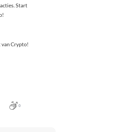
acties. Start
o!
t van Crypto!
0