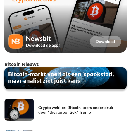
Bitcoin Nieuws
Bitcoin-markt voelt als een ‘spookstad’,
maar analist ziet juist kans
Crypto wekker: Bitcoin koers onder druk
door “theaterpolitiek” Trump