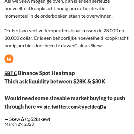
Als we Skew mogen geloven, dan is er een serieuze
hoeveelheid koopkracht nodig om de hordes die
momenteel in de orderboeken staan te overwinnen.
“Er is staan veel verkooporders klaar tussen de 28.000 en
30.000 dollar. Er is een behoorlijke hoeveelheid koopkracht
nodig om hier doorheen te duwen”, aldus Skew.
Binance Spot Heatmap
$BTC
Thick ask liquidity between $28K & $30K
Would need some sizeable market buying to push
through here 👀
pic.twitter.com/cyyeIdeqDa
— Skew Δ (@52kskew)
March 29, 2023