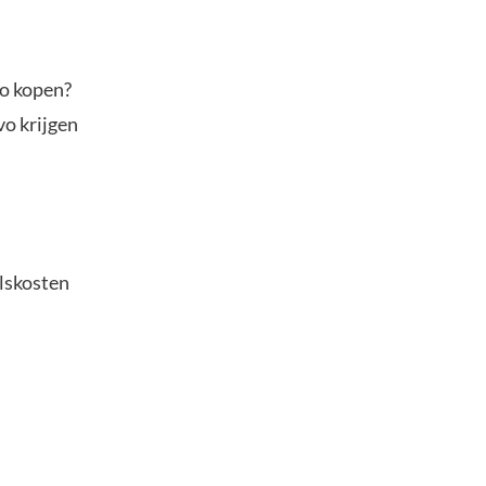
to kopen?
vo krijgen
elskosten