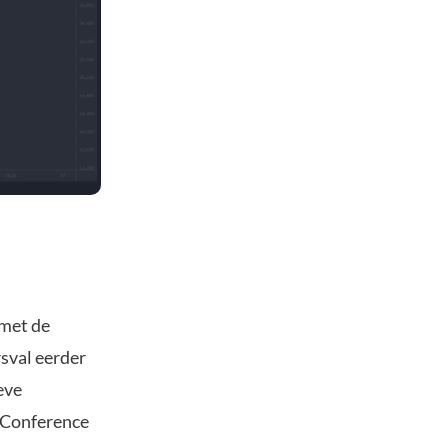
 met de
rsval eerder
eve
 Conference