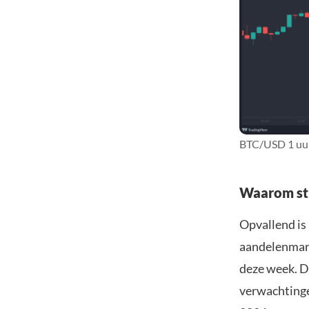
BTC/USD 1 uur
Waarom sti
Opvallend is 
aandelenmarkt
deze week. D
verwachtinge