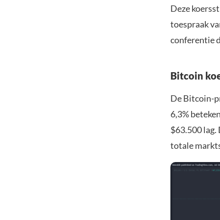
Deze koersst
toespraak va
conferentie 
Bitcoin ko
De Bitcoin-pr
6,3% betekent
$63.500 lag.
totale markts