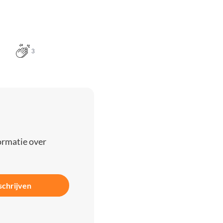
3
ormatie over
schrijven