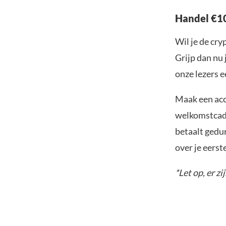
Handel €10
Wil je de cr
Grijp dan nu 
onze lezers e
Maak een acc
welkomstcadea
betaalt gedu
over je eerst
*Let op, er zi