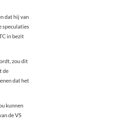
n dat hij van
 speculaties
TC in bezit
rdt, zou dit
t de
enen dat het
zou kunnen
 van de VS