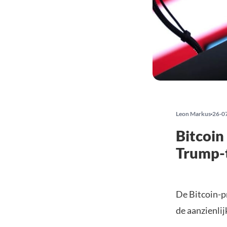
Leon Markus
26-0
Bitcoin
Trump-t
De Bitcoin-p
de aanzienlij