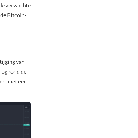
 de verwachte
de Bitcoin-
tijging van
 nog rond de
en, met een