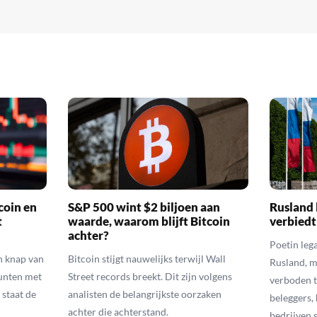
coin en
S&P 500 wint $2 biljoen aan
Rusland 
t
waarde, waarom blijft Bitcoin
verbiedt
achter?
Poetin leg
n knap van
Bitcoin stijgt nauwelijks terwijl Wall
Rusland, m
munten met
Street records breekt. Dit zijn volgens
verboden t
 staat de
analisten de belangrijkste oorzaken
beleggers,
achter die achterstand.
bedrijven 