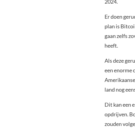
2024.
Er doen geru
plan is Bitco
gaan zelfs zo
heeft.
Als deze geru
een enorme o
Amerikaanse 
land nog een
Dit kan een 
opdrijven. B
zouden volge