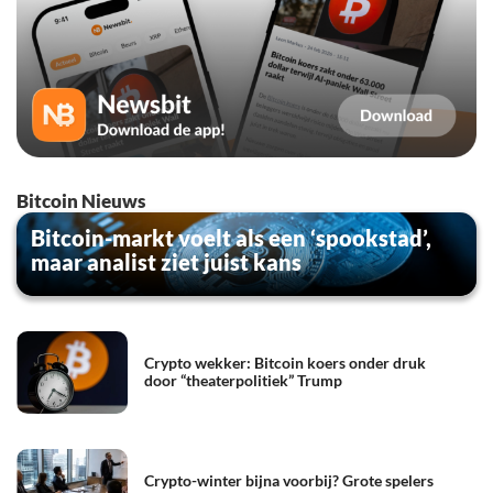
Bitcoin Nieuws
Bitcoin-markt voelt als een ‘spookstad’,
maar analist ziet juist kans
Crypto wekker: Bitcoin koers onder druk
door “theaterpolitiek” Trump
Crypto-winter bijna voorbij? Grote spelers