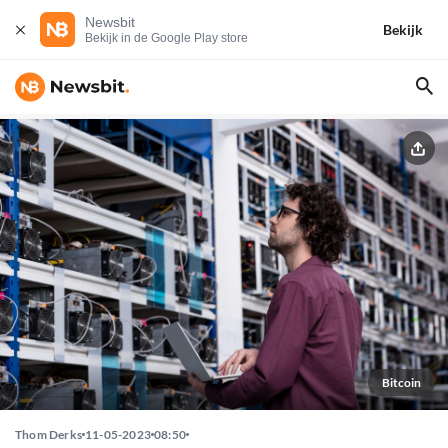
Newsbit
Bekijk
Bekijk in de Google Play store
Bitcoin
Thom Derks
11-05-2023
08:50