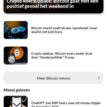
Crypto koersupdate: Bitcoin gaat met een
positief gevoel het weekend in
Bitcoin-markt voelt als een ‘spookstad’, maar
analist ziet juist kans
Crypto wekker: Bitcoin koers onder druk
door “theaterpolitiek” Trump
Meer Bitcoin nieuws
Meest gelezen
ChatGPT ziet XRP koers naar dit niveau stijgen
31 december 2026