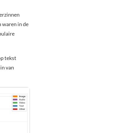
verzinnen
n waren in de
pulaire
p tekst
in van