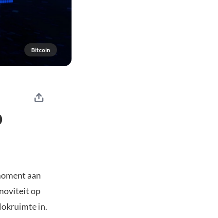
Bitcoin
0
 moment aan
noviteit op
lokruimte in.