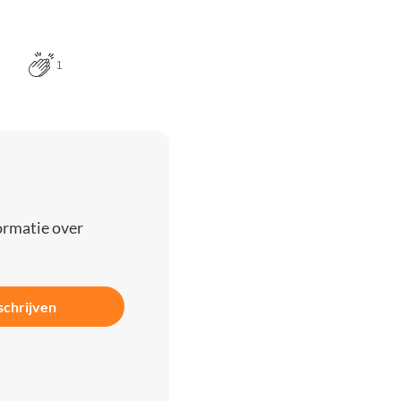
1
ormatie over
schrijven