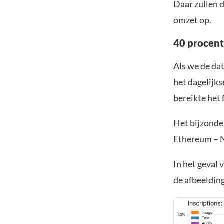
Daar zullen d
omzet op.
40 procent 
Als we de da
het dagelijks
bereikte het
Het bijzonder
Ethereum – N
In het geval
de afbeelding