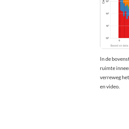
In de bovenst
ruimte inneem
verreweg het 
en video.