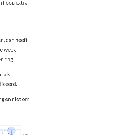
en hoop extra
n, dan heeft
ze week
n dag.
n als
liceerd.
ng en niet om