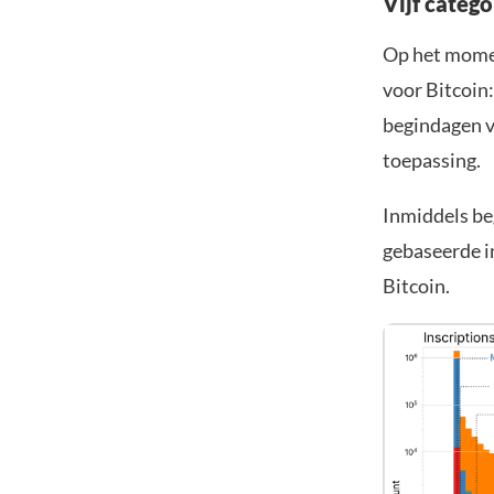
Vijf categ
Op het moment
voor Bitcoin:
begindagen v
toepassing.
Inmiddels be
gebaseerde i
Bitcoin.