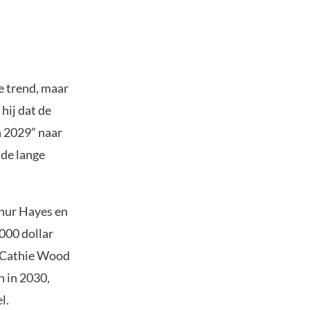
e trend, maar
hij dat de
n 2029” naar
 de lange
thur Hayes en
.000 dollar
 Cathie Wood
n in 2030,
l.