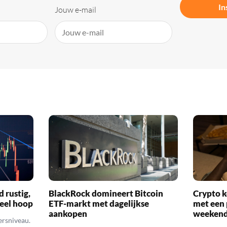
In
Jouw e-mail
d rustig,
BlackRock domineert Bitcoin
Crypto k
veel hoop
ETF-markt met dagelijkse
met een 
aankopen
weekend
ersniveau.