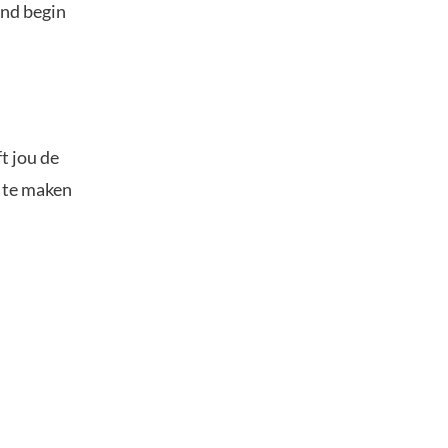
and begin
t jou de
s te maken