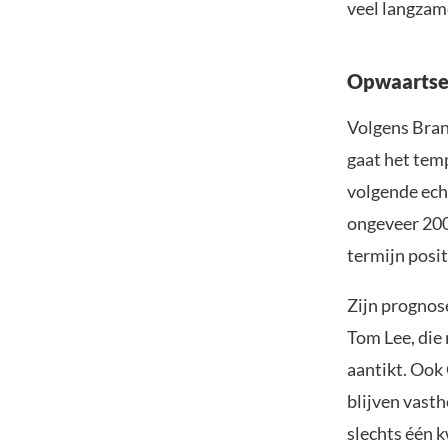
veel langzame
Opwaartse 
Volgens Bran
gaat het temp
volgende ech
ongeveer 200.
termijn posit
Zijn prognos
Tom Lee, die 
aantikt. Oo
blijven vasth
slechts één 