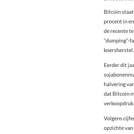
Bitcoin staa
procent in en
de recente te
“dumping”-fa
koersherstel.
Eerder dit ja
sojabonenmar
halvering van
dat Bitcoin 
verkoopdruk 
Volgens cijfe
opzichte van