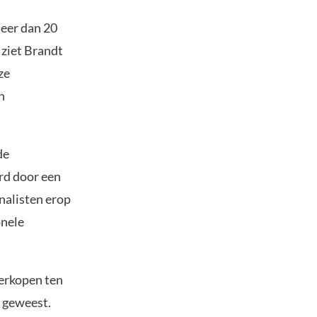
meer dan 20
 ziet Brandt
ze
n
de
rd door een
analisten erop
onele
verkopen ten
g geweest.