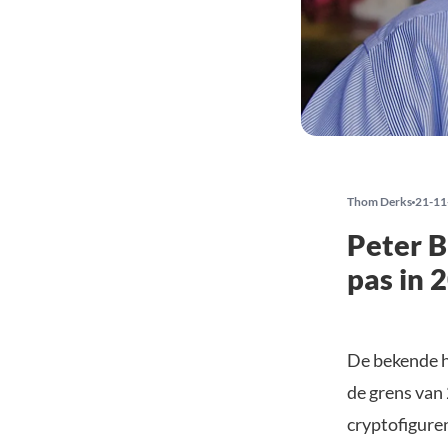
Thom Derks
21-11
Peter B
pas in 
De bekende h
de grens van 
cryptofiguren