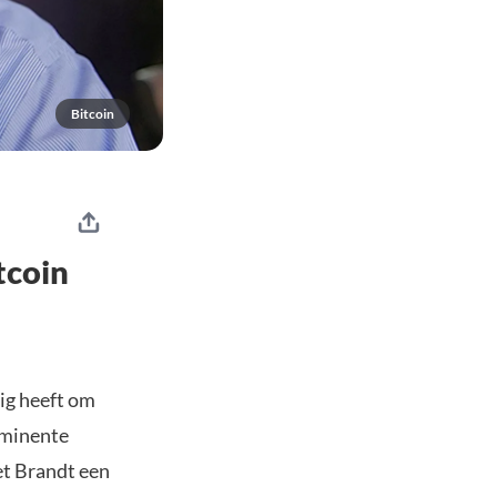
Bitcoin
tcoin
ig heeft om
rominente
et Brandt een