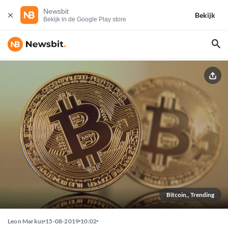
Newsbit
Bekijk
Bekijk in de Google Play store
Bitcoin,, Trending
Leon Markus
15-08-2019
10:02