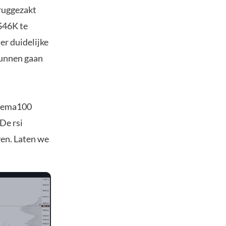
eruggezakt
 $46K te
er duidelijke
kunnen gaan
de ema100
 De rsi
ven. Laten we