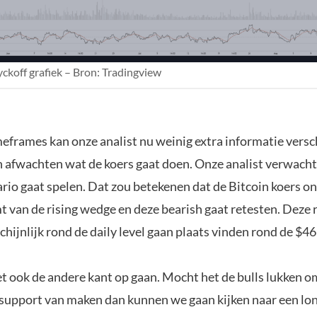
koff grafiek – Bron: Tradingview
eframes kan onze analist nu weinig extra informatie versch
 afwachten wat de koers gaat doen. Onze analist verwacht
rio gaat spelen. Dat zou betekenen dat de Bitcoin koers o
t van de rising wedge en deze bearish gaat retesten. Deze r
ijnlijk rond de daily level gaan plaats vinden rond de $46
et ook de andere kant op gaan. Mocht het de bulls lukken o
r support van maken dan kunnen we gaan kijken naar een lon