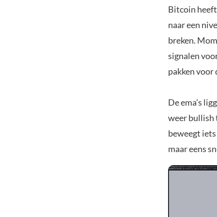
Bitcoin heeft
naar een niv
breken. Mome
signalen voor
pakken voor d
De ema’s ligg
weer bullish 
beweegt iets
maar eens sn