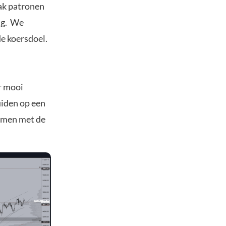
aak patronen
ing. We
e koersdoel.
).
er mooi
uiden op een
samen met de