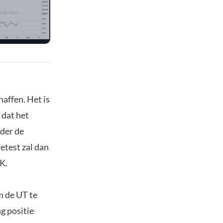
affen. Het is
 dat het
nder de
etest zal dan
K.
m de UT te
g positie