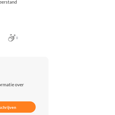
weerstand
0
ormatie over
schrijven