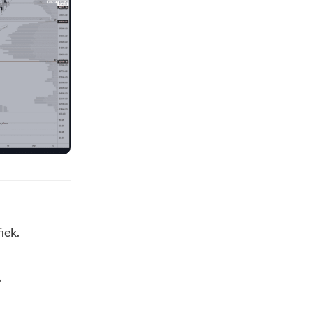
iek.
.