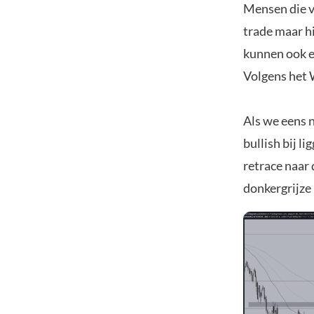
Mensen die v
trade maar hi
kunnen ook e
Volgens het 
Als we eens n
bullish bij l
retrace naar
donkergrijze