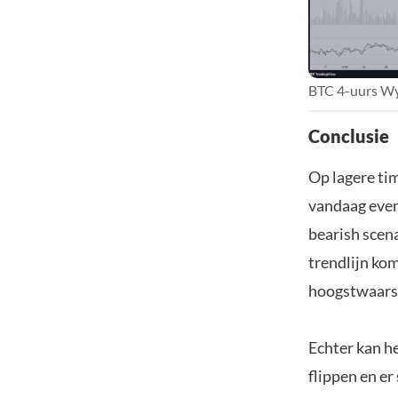
BTC 4-uurs Wyc
Conclusie
Op lagere tim
vandaag even
bearish scena
trendlijn kom
hoogstwaarsch
Echter kan h
flippen en e