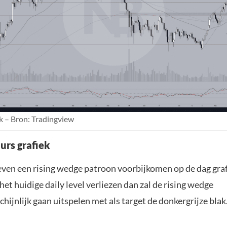
k – Bron: Tradingview
urs grafiek
 even een rising wedge patroon voorbijkomen op de dag graf
t huidige daily level verliezen dan zal de rising wedge
ijnlijk gaan uitspelen met als target de donkergrijze blak