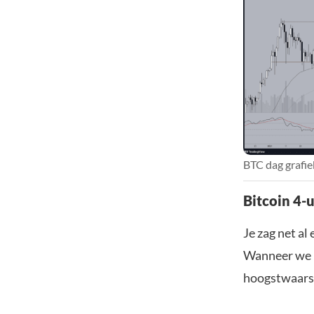
BTC dag grafie
Bitcoin 4-u
Je zag net al
Wanneer we he
hoogstwaarsch