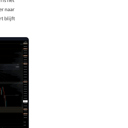
 is het
er naar
t blijft