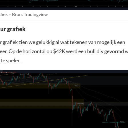
fiek – Bron: Tradingview
ur grafiek
 grafiek zien we gelukkig al wat tekenen van mogelijk een
r. Op de horizontal op $42K werd een bull div gevormd w
te spelen.