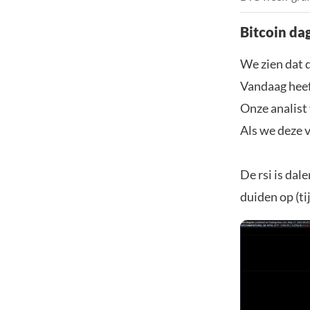
Bitcoin da
We zien dat d
Vandaag heeft
Onze analist
Als we deze v
De rsi is da
duiden op (ti