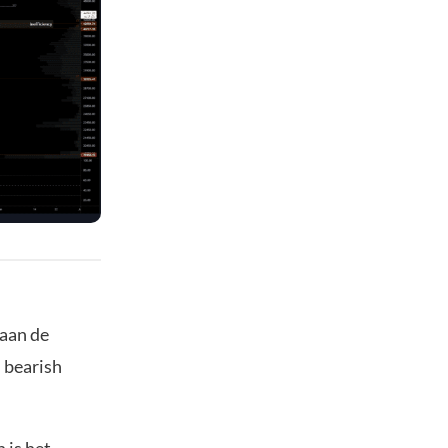
 aan de
l bearish