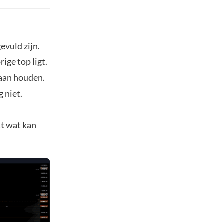
gevuld zijn.
ige top ligt.
gaan houden.
 niet.
kt wat kan