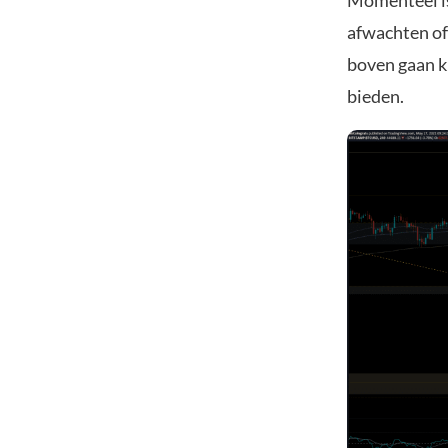
Momenteel is 
afwachten of
boven gaan ki
bieden.