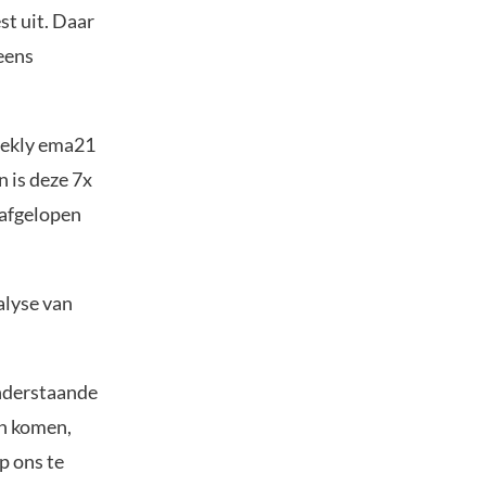
st uit. Daar
eens
eekly ema21
n is deze 7x
 afgelopen
alyse van
 onderstaande
an komen,
p ons te