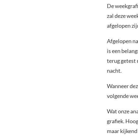
De weekgrafie
zal deze wee
afgelopen zij
Afgelopen na
is een belang
terug getest 
nacht.
Wanneer deze
volgende wee
Wat onze anal
grafiek. Hoo
maar kijkend 