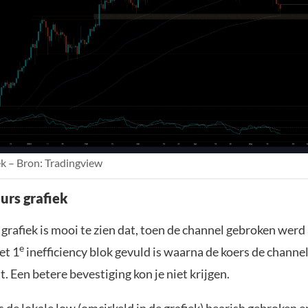
k – Bron: Tradingview
urs grafiek
grafiek is mooi te zien dat, toen de channel gebroken werd
e
et 1
inefficiency blok gevuld is waarna de koers de channe
t. Een betere bevestiging kon je niet krijgen.