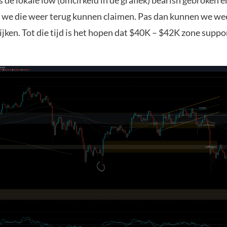
de lokale low (omcirkeld in de grafiek) bearish gebroken en
 we die weer terug kunnen claimen. Pas dan kunnen we we
jken. Tot die tijd is het hopen dat $40K – $42K zone suppor