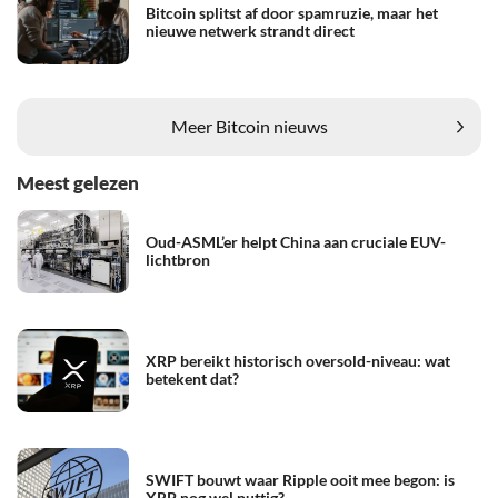
Bitcoin splitst af door spamruzie, maar het
nieuwe netwerk strandt direct
Meer Bitcoin nieuws
Meest gelezen
Oud-ASML’er helpt China aan cruciale EUV-
lichtbron
XRP bereikt historisch oversold-niveau: wat
betekent dat?
SWIFT bouwt waar Ripple ooit mee begon: is
XRP nog wel nuttig?