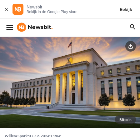
Newsbit
Bekijk
Bekijk in de Google Play store
Bitcoin
Willem Spork
07-12-2024
11:04