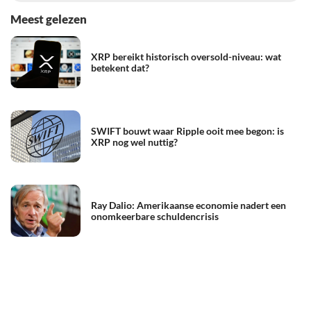
Meest gelezen
XRP bereikt historisch oversold-niveau: wat
betekent dat?
SWIFT bouwt waar Ripple ooit mee begon: is
XRP nog wel nuttig?
Ray Dalio: Amerikaanse economie nadert een
onomkeerbare schuldencrisis