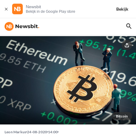
Newsbit
Bekijk
Bekijk in de Google Play store
Bitcoin
Leon Markus
24-08-2020
14:00