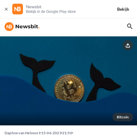
Newsbit
Bekijk
Bekijk in de Google Play store
Bitcoin
Daphne van Helvoort
15-06-2023
21:50