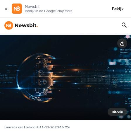
Newsbit
Bekijk
Bekijk in de Google Play store
Bitcoin
Laurens van Helvoort
11-11-2020
16:25