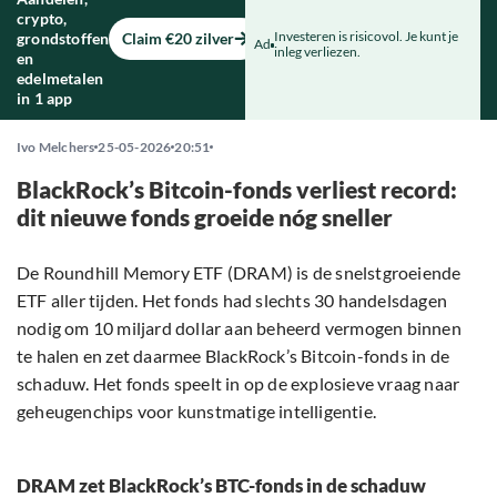
crypto,
Investeren is risicovol. Je kunt je
grondstoffen
Claim €20 zilver
Ad
inleg verliezen.
en
edelmetalen
in 1 app
Ivo Melchers
25-05-2026
20:51
BlackRock’s Bitcoin-fonds verliest record:
dit nieuwe fonds groeide nóg sneller
De Roundhill Memory ETF (DRAM) is de snelstgroeiende
ETF aller tijden. Het fonds had slechts 30 handelsdagen
nodig om 10 miljard dollar aan beheerd vermogen binnen
te halen en zet daarmee BlackRock’s Bitcoin-fonds in de
schaduw. Het fonds speelt in op de explosieve vraag naar
geheugenchips voor kunstmatige intelligentie.
DRAM zet BlackRock’s BTC-fonds in de schaduw