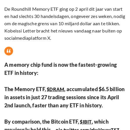
De Roundhill Memory ETF ging op 2 april dit jaar van start
en had slechts 30 handelsdagen, ongeveer zes weken, nodig
om de magische grens van 10 miljard dollar aan te tikken.
Kobeissi Letter bracht het nieuws vandaag naar buiten op
socialmediaplatform X.
A memory chip fund is now the fastest-growing
ETF in history:
The Memory ETF,
, accumulated $6.5 billion
$DRAM
in assets in just 27 trading sessions since its April
2nd launch, faster than any ETF in history.
By comparison, the Bitcoin ETF,
, which
$IBIT
previously held this…
pic.twitter.com/gkuVoywT5Z