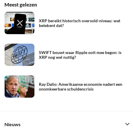
Meest gelezen
XRP bereikt historisch oversold-niveau: wat
betekent dat?
SWIFT bouwt waar Ripple ooit mee begon: is
XRP nog wel nuttig?
Ray Dalio: Amerikaanse economie nadert een
onomkeerbare schuldencrisis
Nieuws