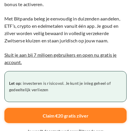
bonus te activeren.
Met Bitpanda beleg je eenvoudig in duizenden aandelen,
ETF’s, crypto en edelmetalen vanuit één app. Je goud en
zilver worden veilig bewaard in volledig verzekerde
Zwitserse kluizen en staan juridisch op jouw naam.
Sluit je aan bij 7 miljoen gebruikers en open nu gratis je
account.
Let op:
investeren is risicovol. Je kunt je inleg geheel of
gedeeltelijk verliezen
Claim €20 gratis zilver