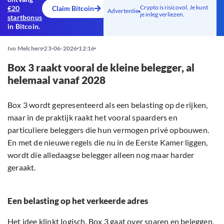
Crypto is risicovol. Je kunt
€20
Claim Bitcoin
Advertentie
je inleg verliezen.
startbonus
in Bitcoin.
Ivo Melchers
23-06-2026
12:16
Box 3 raakt vooral de kleine belegger, al
helemaal vanaf 2028
Box 3 wordt gepresenteerd als een belasting op de rijken,
maar in de praktijk raakt het vooral spaarders en
particuliere beleggers die hun vermogen privé opbouwen.
En met de nieuwe regels die nu in de Eerste Kamer liggen,
wordt die alledaagse belegger alleen nog maar harder
geraakt.
Een belasting op het verkeerde adres
Het idee klinkt logisch. Box 3 gaat over sparen en beleggen,