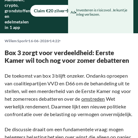
crypto,
Investeren is risicovol. Je kunt je
grondstoffen
Claim €20 zilver
Ad
inleg verliezen.
en
edelmetalen
in 1 app
Willem Spork
16-06-2026
14:22
Box 3 zorgt voor verdeeldheid: Eerste
Kamer wil toch nog voor zomer debatteren
De toekomst van box 3 blijft onzeker. Ondanks oproepen
van coalitiepartijen VVD en D66 om de behandeling uit te
stellen, wil een meerderheid van de Eerste Kamer nog voor
het zomerreces debatteren over de
omstreden
Wet
werkelijk rendement. Daarmee lijkt een nieuwe politieke
confrontatie over de belasting op vermogen onvermijdelijk.
De discussie draait om een fundamentele vraag: mogen
beleggers belasting betalen over winst die alleen op papier