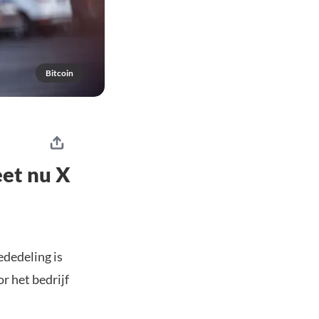
Bitcoin
eet nu X
ededeling is
r het bedrijf