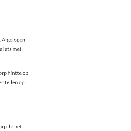
n. Afgelopen
e iets met
orp hintte op
e stellen op
rp. In het