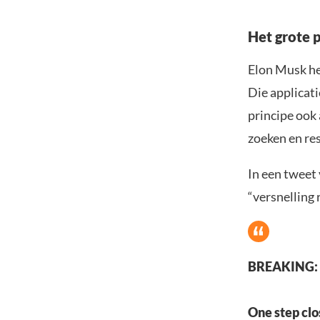
Het grote 
Elon Musk he
Die applicat
principe ook 
zoeken en re
In een tweet
“versnelling r
BREAKING: Tw
One step clo