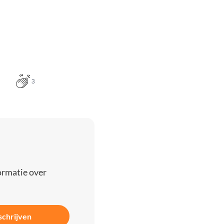
3
ormatie over
schrijven