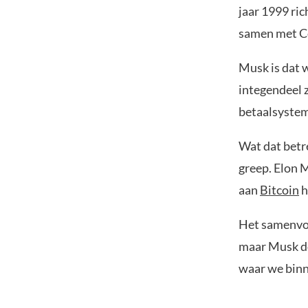
jaar 1999 ric
samen met Co
Musk is dat 
integendeel z
betaalsyste
Wat dat betr
greep. Elon M
aan
Bitcoin
h
Het samenvoe
maar Musk doe
waar we binn