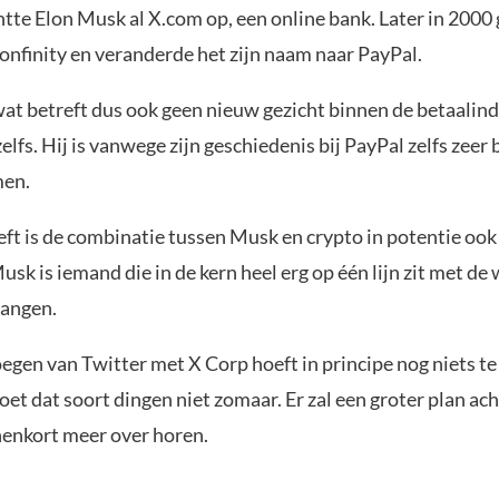
htte Elon Musk al X.com op, een online bank. Later in 2000
nfinity en veranderde het zijn naam naar PayPal.
wat betreft dus ook geen nieuw gezicht binnen de betaalind
elfs. Hij is vanwege zijn geschiedenis bij PayPal zelfs zee
men.
eft is de combinatie tussen Musk en crypto in potentie oo
usk is iemand die in de kern heel erg op één lijn zit met de
angen.
gen van Twitter met X Corp hoeft in principe nog niets te
t dat soort dingen niet zomaar. Er zal een groter plan ach
enkort meer over horen.