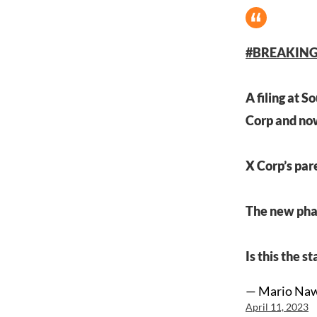
#BREAKIN
A filing at 
Corp and now
X Corp’s par
The new phas
Is this the s
— Mario Naw
April 11, 2023