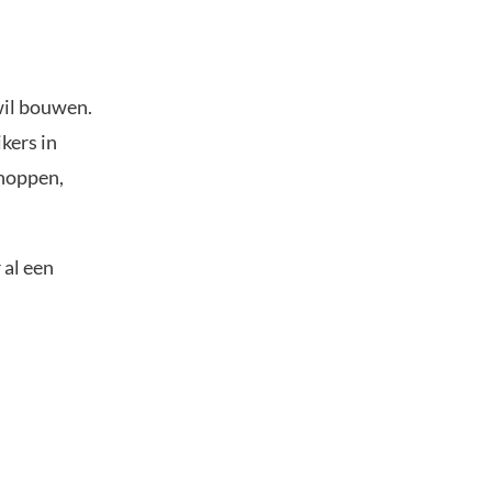
wil bouwen.
kers in
shoppen,
 al een