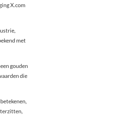
 ging X.com
ustrie,
r bekend met
k een gouden
 waarden die
 betekenen,
terzitten,