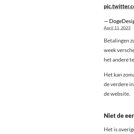
pic.twitter
— DogeDesig
April 11, 2023
Betalingen zu
week versche
het andere t
Het kan zoma
de verdere in
de website.
Niet de eer
Het is overig