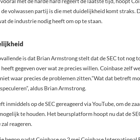
vooral met de harde hard regeert de laatste tijd, hoopt Co
de volwassen partij is die met duidelijkheid komt straks. D
wat de industrie nodig heeft om op te staan.
lijkheid
vallende is dat Brian Armstrong stelt dat de SEC tot nog t
 heeft gegeven over wat ze precies willen. Coinbase zelf we
iet waar precies de problemen zitten.”Wat dat betreft m
speculeren”, aldus Brian Armstrong.
ft inmiddels op de SEC gereageerd via YouTube, om de zaa
mogelijk te houden. Het beursplatform hoopt nu dat de SE
e zal reageren.
tie begon nadat Coinbase op 2 mei Coinbase International