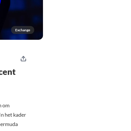
Exchange
ocent
jn om
In het kader
 Bermuda