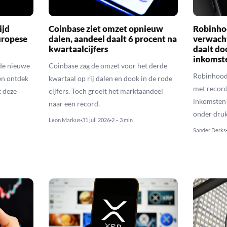
ijd
Coinbase ziet omzet opnieuw
Robinho
uropese
dalen, aandeel daalt 6 procent na
verwach
kwartaalcijfers
daalt do
inkomst
de nieuwe
Coinbase zag de omzet voor het derde
Robinhood
en ontdek
kwartaal op rij dalen en dook in de rode
met recordc
 deze
cijfers. Toch groeit het marktaandeel
inkomsten 
naar een record.
onder druk
Leon Markus
31 juli 2026
2 – 3 min
Sander Derks