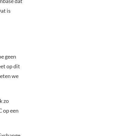
inbase dat
at is
oe geen
et op dit
oeten we
k zo
C op een
 Exchange