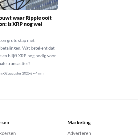
ouwt waar Ripple ooit
n: is XRP nog wel
een grote stap met
betalingen. Wat betekent dat
e en blijft XRP nog nodig voor
nale transacties?
ns
02 augustus 2026
2 – 4 min
rsen
Marketing
 koersen
Adverteren