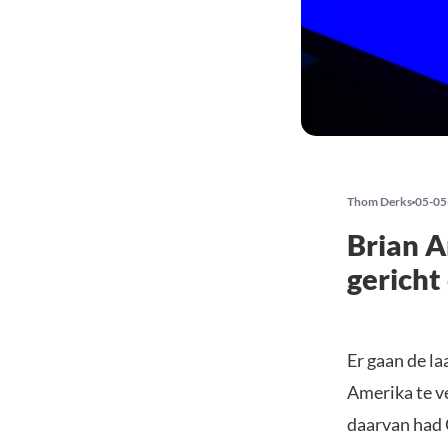
Thom Derks
05-05
Brian A
gericht
Er gaan de la
Amerika te v
daarvan had 