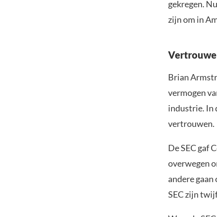
gekregen. N
zijn om in Am
Vertrouwen
Brian Armstr
vermogen van
industrie. I
vertrouwen.
De SEC gaf Co
overwegen om
andere gaan 
SEC zijn twijf