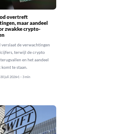
od overtreft
tingen, maar aandeel
or zwakke crypto-
en
 verslaat de verwachtingen
ijfers, terwijl de crypto
terugvallen en het aandeel
 komt te staan.
30 juli 2026
1 – 3 min