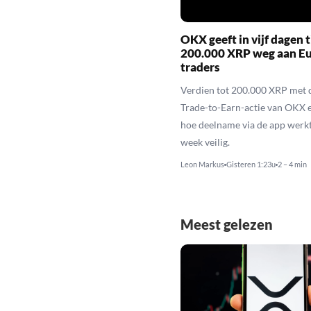
OKX geeft in vijf dagen t
200.000 XRP weg aan E
traders
Verdien tot 200.000 XRP met 
Trade-to-Earn-actie van OKX 
hoe deelname via de app werkt
week veilig.
Leon Markus
Gisteren 1:23u
2 – 4 min
Meest gelezen