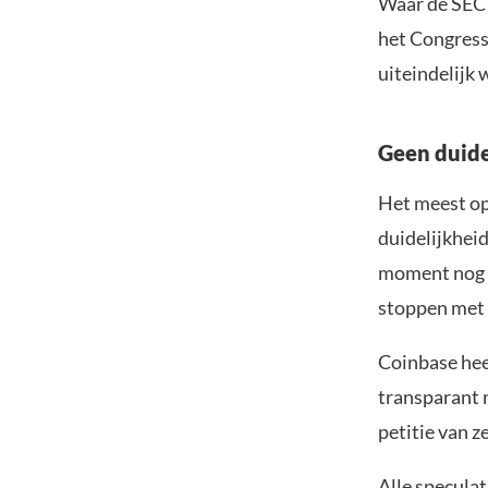
Waar de SEC 
het Congress 
uiteindelijk 
Geen duide
Het meest op
duidelijkheid
moment nog n
stoppen met 
Coinbase hee
transparant 
petitie van z
Alle specula