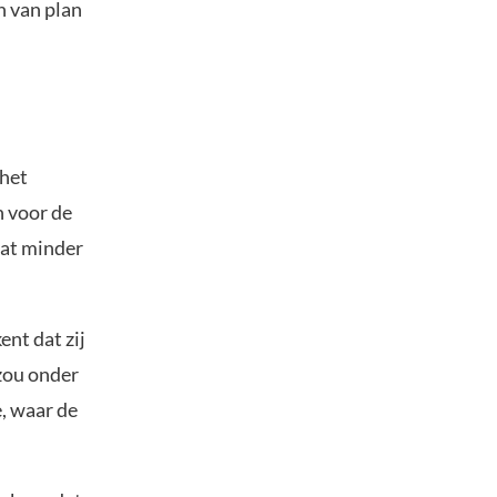
n van plan
 het
n voor de
wat minder
nt dat zij
zou onder
, waar de