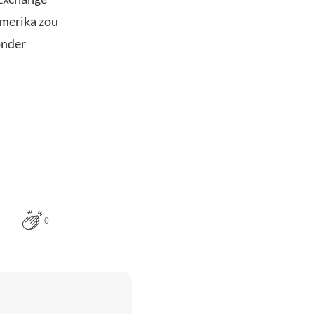
Amerika zou
onder
0