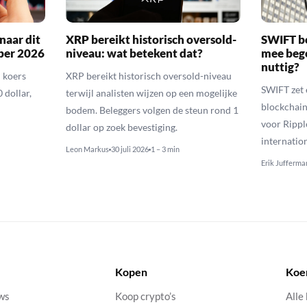
naar dit
XRP bereikt historisch oversold-
SWIFT b
ber 2026
niveau: wat betekent dat?
mee bego
nuttig?
 koers
XRP bereikt historisch oversold-niveau
SWIFT zet 
 dollar,
terwijl analisten wijzen op een mogelijke
blockchain
bodem. Beleggers volgen de steun rond 1
voor Rippl
dollar op zoek bevestiging.
internatio
Leon Markus
30 juli 2026
1 – 3 min
Erik Jufferma
Kopen
Koe
uws
Koop crypto’s
Alle