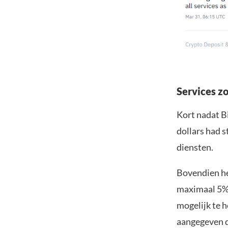
Services zo
Kort nadat B
dollars had 
diensten.
Bovendien he
maximaal 5% v
mogelijk te h
aangegeven d