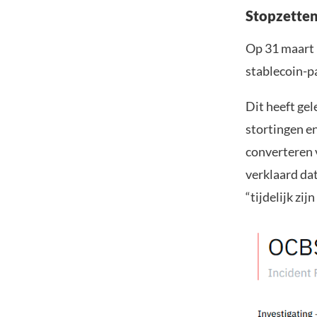
Stopzetten
Op 31 maart 
stablecoin-p
Dit heeft gel
stortingen e
converteren v
verklaard da
“tijdelijk zij