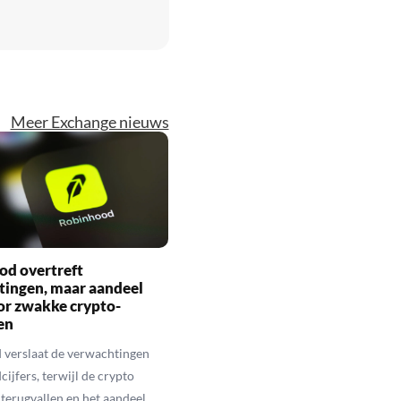
Meer Exchange nieuws
od overtreft
tingen, maar aandeel
or zwakke crypto-
en
 verslaat de verwachtingen
ijfers, terwijl de crypto
terugvallen en het aandeel