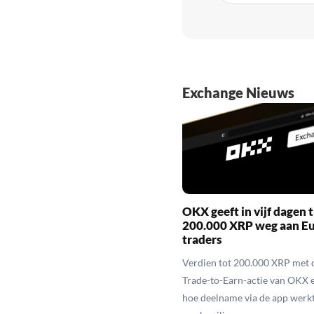
Exchange Nieuws
OKX geeft in vijf dagen t
200.000 XRP weg aan E
traders
Verdien tot 200.000 XRP met 
Trade-to-Earn-actie van OKX 
hoe deelname via de app werkt