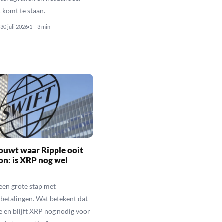
 komt te staan.
30 juli 2026
1 – 3 min
ouwt waar Ripple ooit
n: is XRP nog wel
een grote stap met
betalingen. Wat betekent dat
e en blijft XRP nog nodig voor