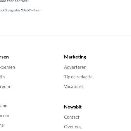
nale transacties?
ns
02 augustus 2026
2 – 4 min
rsen
Marketing
 koersen
Adverteren
oin
Tip de redactie
ereum
Vacatures
dano
Newsbit
ecoin
Contact
na
Over ons