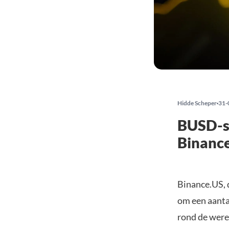
Hidde Scheper
31-
BUSD-s
Binanc
Binance.US, d
om een aanta
rond de were