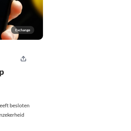
Exchange
p
heeft besloten
onzekerheid