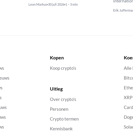
internatio
Leon Markus
30 juli 2026
1 – 3 min
Erik Jufferma
Kopen
Koe
uws
Koop crypto’s
Alle
ieuws
Bitc
ws
Eth
Uitleg
s
XRP
Over crypto’s
euws
Car
Personen
uws
Dog
Crypto termen
uws
Sola
Kennisbank