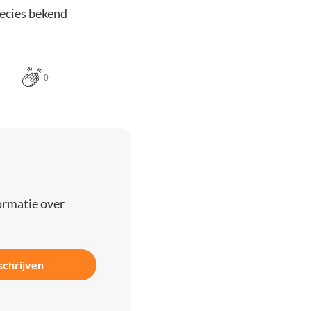
recies bekend
0
ormatie over
schrijven