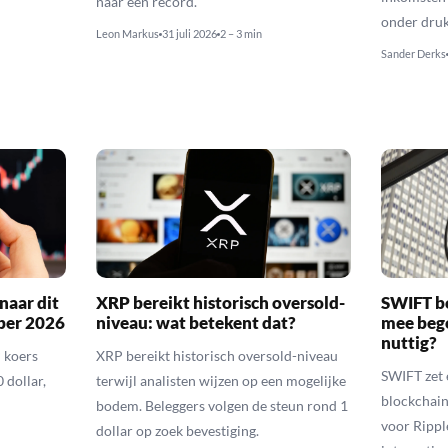
naar een record.
onder druk
Leon Markus
31 juli 2026
2 – 3 min
Sander Derks
naar dit
XRP bereikt historisch oversold-
SWIFT b
ber 2026
niveau: wat betekent dat?
mee bego
nuttig?
 koers
XRP bereikt historisch oversold-niveau
SWIFT zet 
 dollar,
terwijl analisten wijzen op een mogelijke
blockchain
bodem. Beleggers volgen de steun rond 1
voor Rippl
dollar op zoek bevestiging.