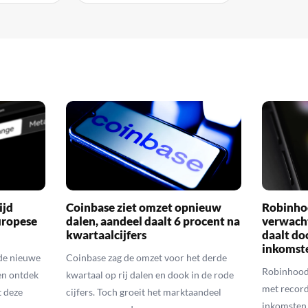
ijd
Coinbase ziet omzet opnieuw
Robinho
uropese
dalen, aandeel daalt 6 procent na
verwach
kwartaalcijfers
daalt do
inkomst
de nieuwe
Coinbase zag de omzet voor het derde
Robinhood
en ontdek
kwartaal op rij dalen en dook in de rode
met recordc
 deze
cijfers. Toch groeit het marktaandeel
inkomsten 