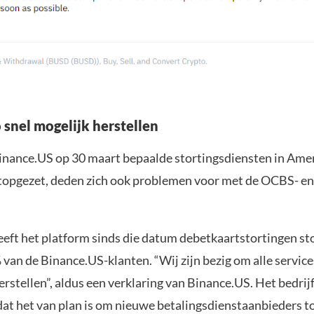
 snel mogelijk herstellen
inance.US op 30 maart bepaalde stortingsdiensten in Ame
stopgezet, deden zich ook problemen voor met de OCBS- 
eft het platform sinds die datum debetkaartstortingen st
an de Binance.US-klanten. “Wij zijn bezig om alle service
erstellen”, aldus een verklaring van Binance.US. Het bedrij
at het van plan is om nieuwe betalingsdienstaanbieders t