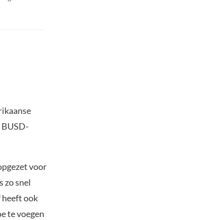
rikaanse
en BUSD-
opgezet voor
s zo snel
f heeft ook
oe te voegen