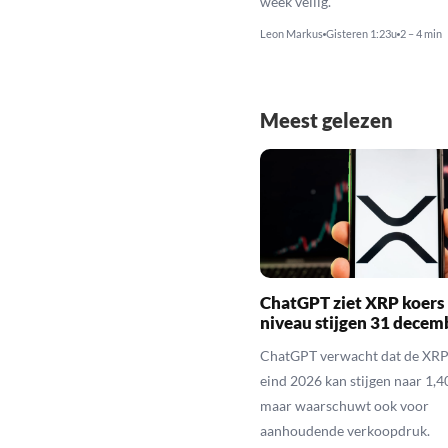
week veilig.
Leon Markus
Gisteren 1:23u
2 – 4 min
Meest gelezen
ChatGPT ziet XRP koers 
niveau stijgen 31 decem
ChatGPT verwacht dat de XRP
eind 2026 kan stijgen naar 1,40
maar waarschuwt ook voor
aanhoudende verkoopdruk.