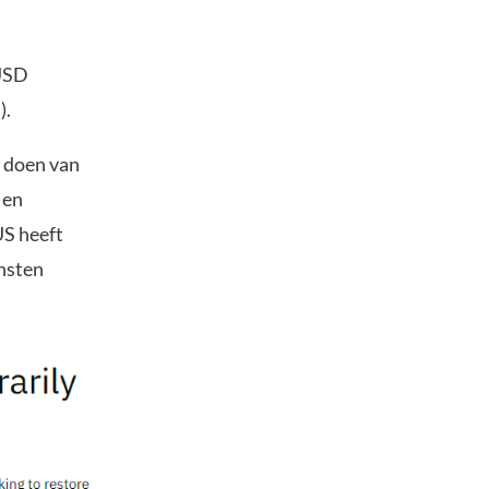
 USD
).
t doen van
 en
US heeft
nsten