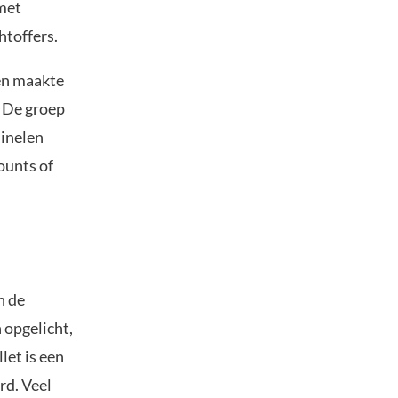
 met
htoffers.
 en maakte
. De groep
minelen
ounts of
n de
 opgelicht,
let is een
rd. Veel