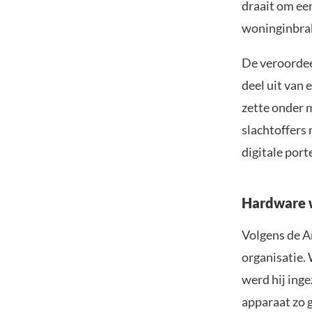
draait om ee
woninginbrak
De veroordee
deel uit van
zette onder m
slachtoffers 
digitale por
Hardware w
Volgens de A
organisatie.
werd hij inge
apparaat zo 