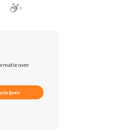
0
ormatie over
schrijven