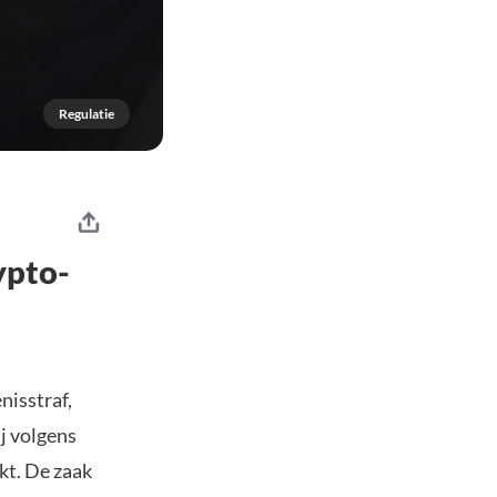
Regulatie
ypto-
isstraf,
ij volgens
kt. De zaak