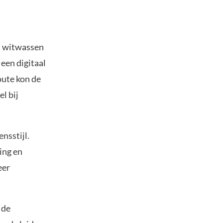
et witwassen
 een digitaal
oute kon de
l bij
nsstijl.
ing en
eer
 de