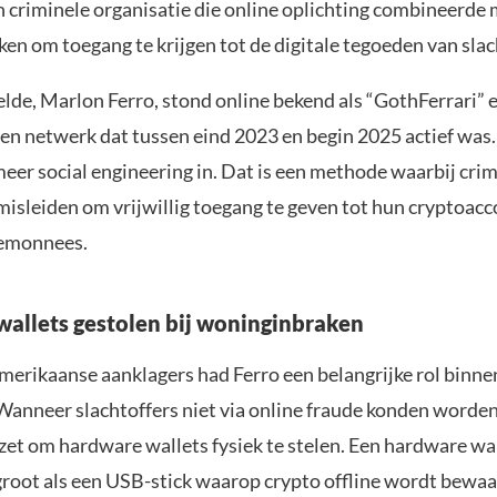
n criminele organisatie die online oplichting combineerde
en om toegang te krijgen tot de digitale tegoeden van slac
lde, Marlon Ferro, stond online bekend als “GothFerrari”
 een netwerk dat tussen eind 2023 en begin 2025 actief was
eer social engineering in. Dat is een methode waarbij cri
misleiden om vrijwillig toegang te geven tot hun cryptoacc
temonnees.
allets gestolen bij woninginbraken
merikaanse aanklagers had Ferro een belangrijke rol binne
 Wanneer slachtoffers niet via online fraude konden worden
zet om hardware wallets fysiek te stelen. Een hardware wal
groot als een USB-stick waarop crypto offline wordt bewaa