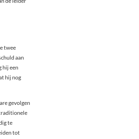
n de leider
ie twee
schuld aan
 hij een
at hij nog
ware gevolgen
traditionele
dig te
eiden tot