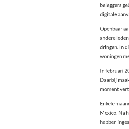
beleggers ge
digitale aanv
Openbaar aan
andere leden 
dringen. In d
woningen me
In februari 2
Daarbij maak
moment verte
Enkele maand
Mexico. Na h
hebben inges