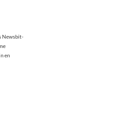
s Newsbit-
ime
in en