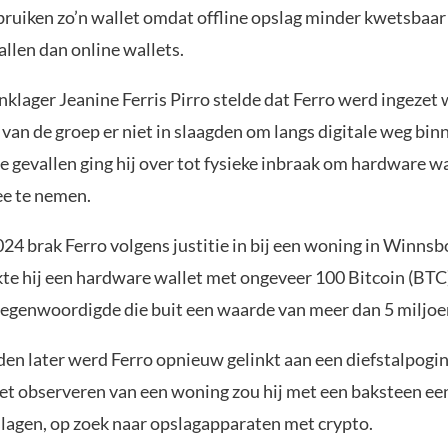
bruiken zo’n wallet omdat offline opslag minder kwetsbaar 
allen dan online wallets.
klager Jeanine Ferris Pirro stelde dat Ferro werd ingezet
van de groep er niet in slaagden om langs digitale weg bin
ie gevallen ging hij over tot fysieke inbraak om hardware wa
e te nemen.
024 brak Ferro volgens justitie in bij een woning in Winnsb
te hij een hardware wallet met ongeveer 100 Bitcoin (BTC)
genwoordigde die buit een waarde van meer dan 5 miljoen
en later werd Ferro opnieuw gelinkt aan een diefstalpogi
et observeren van een woning zou hij met een baksteen ee
lagen, op zoek naar opslagapparaten met crypto.