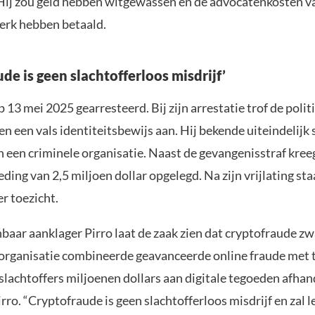
 Hij zou geld hebben witgewassen en de advocatenkosten va
erk hebben betaald.
de is geen slachtofferloos misdrijf’
 13 mei 2025 gearresteerd. Bij zijn arrestatie trof de polit
 een vals identiteitsbewijs aan. Hij bekende uiteindelijk 
 een criminele organisatie. Naast de gevangenisstraf kreeg
ing van 2,5 miljoen dollar opgelegd. Na zijn vrijlating sta
er toezicht.
baar aanklager Pirro laat de zaak zien dat cryptofraude z
 organisatie combineerde geavanceerde online fraude met 
lachtoffers miljoenen dollars aan digitale tegoeden afhan
irro. “Cryptofraude is geen slachtofferloos misdrijf en zal l