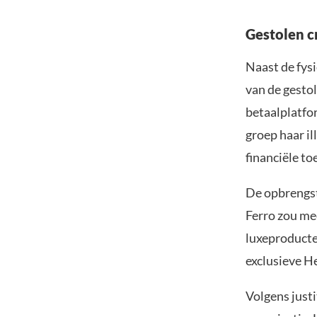
Gestolen c
Naast de fysi
van de gestol
betaalplatfor
groep haar il
financiële t
De opbrengst
Ferro zou me
luxeproducte
exclusieve H
Volgens justi