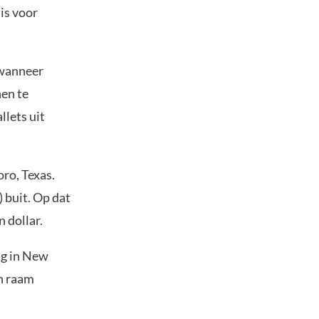
is voor
 wanneer
nen te
llets uit
oro, Texas.
 buit. Op dat
 dollar.
ng in New
n raam