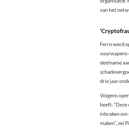
organisatie.
van het netw
‘Cryptofrau
Ferro werd op
vuurwapens en
deelname aan
schadevergoed
drie jaar ond
Volgens open
heeft. “Deze
inbraken om s
maken”, zei P