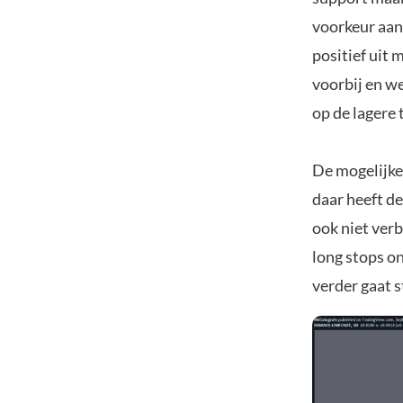
voorkeur aan 
positief uit 
voorbij en we
op de lagere
De mogelijke
daar heeft de
ook niet ver
long stops on
verder gaat s