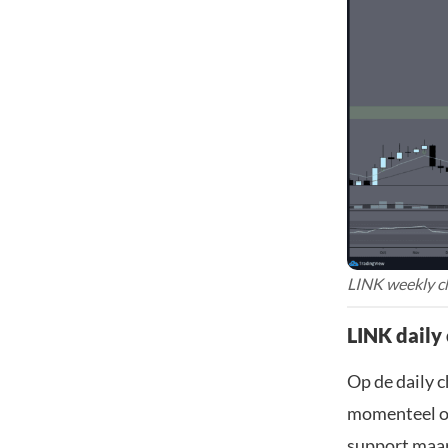
LINK weekly ch
LINK daily
Op de daily c
momenteel on
support maar 