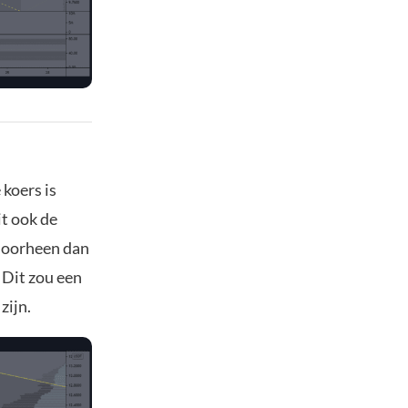
 koers is
it ook de
 doorheen dan
 Dit zou een
zijn.