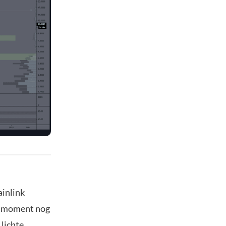
ainlink
it moment nog
 lichte