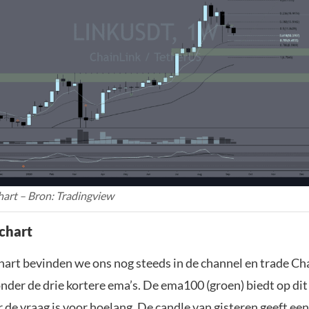
art – Bron: Tradingview
 chart
hart bevinden we ons nog steeds in de channel en trade Ch
der de drie kortere ema’s. De ema100 (groen) biedt op d
de vraag is voor hoelang. De candle van gisteren geeft een