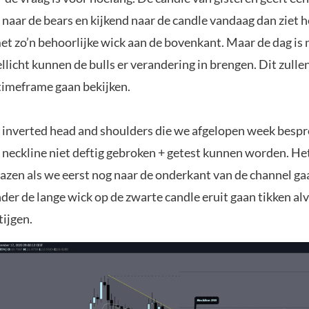
naar de bears en kijkend naar de candle vandaag dan ziet he
met zo’n behoorlijke wick aan de bovenkant. Maar de dag is 
llicht kunnen de bulls er verandering in brengen. Dit zulle
 timeframe gaan bekijken.
 inverted head and shoulders die we afgelopen week besp
 neckline niet deftig gebroken + getest kunnen worden. Het
bazen als we eerst nog naar de onderkant van de channel ga
der de lange wick op de zwarte candle eruit gaan tikken a
tijgen.