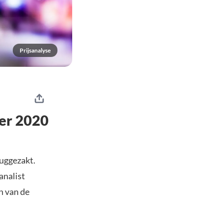
Prijsanalyse
ber 2020
ruggezakt.
analist
n van de