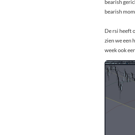
bearish geric
bearish mom
De rsi heeft
zien we een h
week ook eens