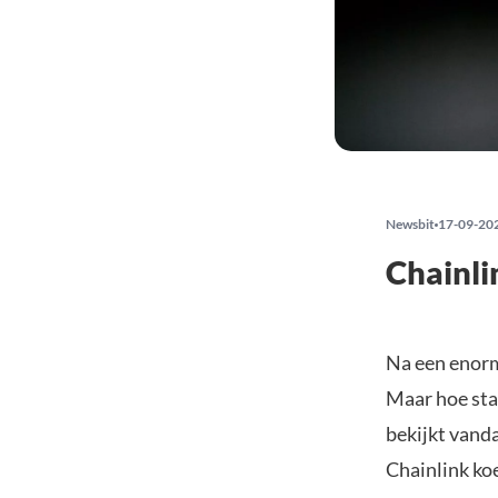
Newsbit
17-09-20
Chainli
Na een enorme
Maar hoe sta
bekijkt vand
Chainlink koe