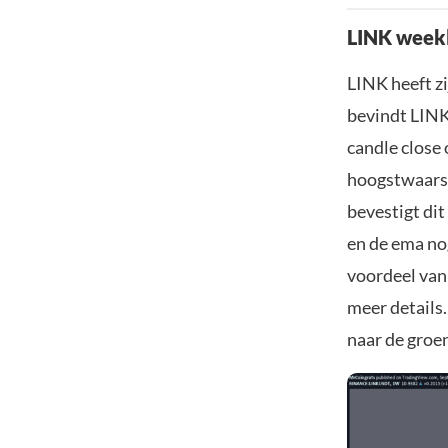
LINK weekl
LINK heeft z
bevindt LINK
candle close
hoogstwaarsch
bevestigt di
en de ema nog
voordeel van 
meer details
naar de groe