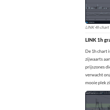
LINK 4h chart 
LINK 1h gr
De 1h chart i
zijwaarts aan
prijszones di
verwacht onz
mooie plek zi