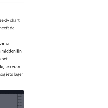
eekly chart
heeft de
De rsi
e middenlijn
n het
kijken voor
og iets lager