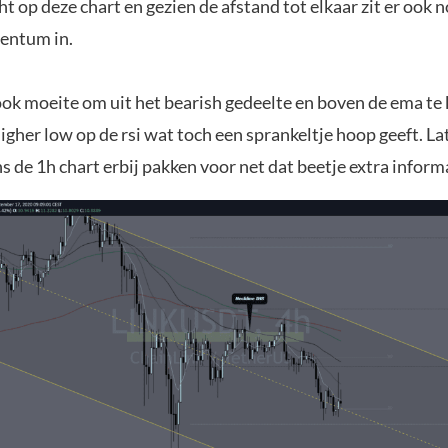
ht op deze chart en gezien de afstand tot elkaar zit er ook 
entum in.
 ook moeite om uit het bearish gedeelte en boven de ema t
igher low op de rsi wat toch een sprankeltje hoop geeft. L
 de 1h chart erbij pakken voor net dat beetje extra inform