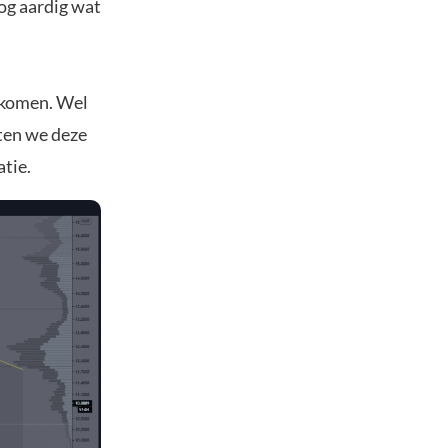
nog aardig wat
e komen. Wel
aten we deze
atie.