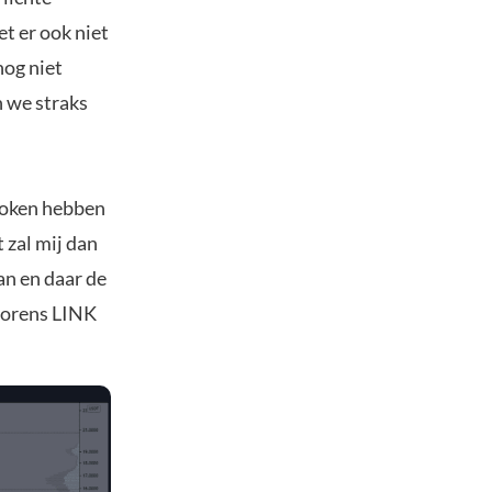
t er ook niet
nog niet
n we straks
roken hebben
 zal mij dan
an en daar de
lvorens LINK