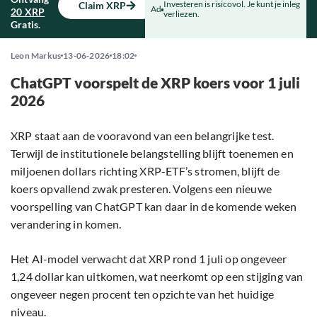
Investeren is risicovol. Je kunt je inleg
Claim XRP
Ad
20 XRP
verliezen.
Gratis.
Leon Markus
13-06-2026
18:02
ChatGPT voorspelt de XRP koers voor 1 juli
2026
XRP staat aan de vooravond van een belangrijke test.
Terwijl de institutionele belangstelling blijft toenemen en
miljoenen dollars richting XRP-ETF’s stromen, blijft de
koers opvallend zwak presteren. Volgens een nieuwe
voorspelling van ChatGPT kan daar in de komende weken
verandering in komen.
Het AI-model verwacht dat XRP rond 1 juli op ongeveer
1,24 dollar kan uitkomen, wat neerkomt op een stijging van
ongeveer negen procent ten opzichte van het huidige
niveau.