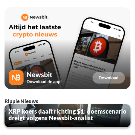
Ripple Nieuws
XRP koers daalt richting $1: doemscenario
dreigt volgens Newsbit-analist