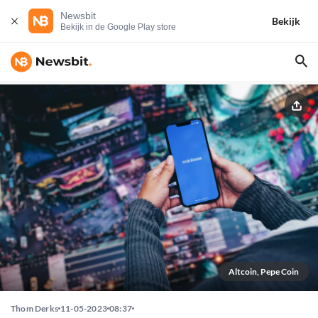
Newsbit
Bekijk
Bekijk in de Google Play store
Altcoin, Pepe Coin
Thom Derks
11-05-2023
08:37