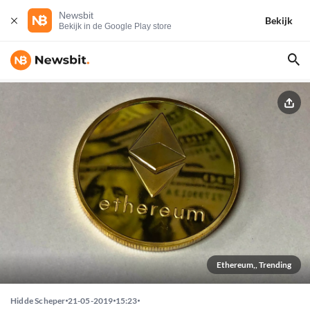
Newsbit
Bekijk
Bekijk in de Google Play store
Ethereum,, Trending
Hidde Scheper
21-05-2019
15:23