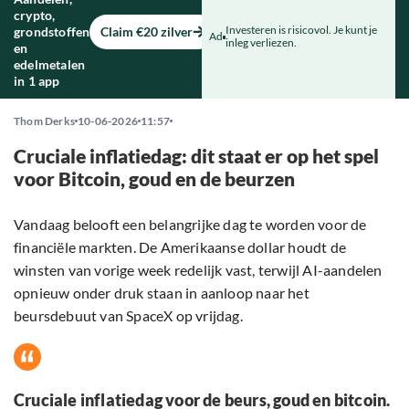
crypto,
Investeren is risicovol. Je kunt je
grondstoffen
Claim €20 zilver
Ad
inleg verliezen.
en
edelmetalen
in 1 app
Thom Derks
10-06-2026
11:57
Cruciale inflatiedag: dit staat er op het spel
voor Bitcoin, goud en de beurzen
Vandaag belooft een belangrijke dag te worden voor de
financiële markten. De Amerikaanse dollar houdt de
winsten van vorige week redelijk vast, terwijl AI-aandelen
opnieuw onder druk staan in aanloop naar het
beursdebuut van SpaceX op vrijdag.
Cruciale inflatiedag voor de beurs, goud en bitcoin.