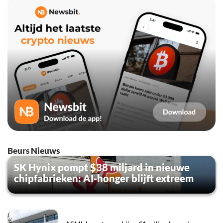
Beurs Nieuws
SK Hynix pompt $38 miljard in nieuwe
chipfabrieken: AI-honger blijft extreem