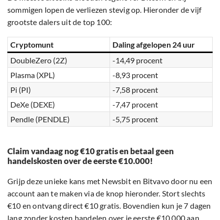
sommigen lopen de verliezen stevig op. Hieronder de vijf
grootste dalers uit de top 100:
Cryptomunt
Daling afgelopen 24 uur
DoubleZero (2Z)
-14,49 procent
Plasma (XPL)
-8,93 procent
Pi (PI)
-7,58 procent
DeXe (DEXE)
-7,47 procent
Pendle (PENDLE)
-5,75 procent
Claim vandaag nog €10 gratis en betaal geen
handelskosten over de eerste €10.000!
Grijp deze unieke kans met Newsbit en Bitvavo door nu een
account aan te maken via de knop hieronder. Stort slechts
€10 en ontvang direct €10 gratis. Bovendien kun je 7 dagen
lang zonder kosten handelen over je eerste €10.000 aan