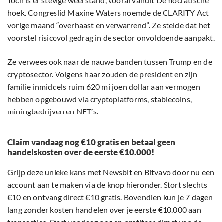
Toch is er stevige weerstand, vooral vanuit Democratische
hoek. Congreslid Maxine Waters noemde de CLARITY Act
vorige maand “overhaast en verwarrend”. Ze stelde dat het
voorstel risicovol gedrag in de sector onvoldoende aanpakt.
Ze verwees ook naar de nauwe banden tussen Trump en de
cryptosector. Volgens haar zouden de president en zijn
familie inmiddels ruim 620 miljoen dollar aan vermogen
hebben
opgebouwd
via cryptoplatforms, stablecoins,
miningbedrijven en NFT’s.
Claim vandaag nog €10 gratis en betaal geen
handelskosten over de eerste €10.000!
Grijp deze unieke kans met Newsbit en Bitvavo door nu een
account aan te maken via de knop hieronder. Stort slechts
€10 en ontvang direct €10 gratis. Bovendien kun je 7 dagen
lang zonder kosten handelen over je eerste €10.000 aan
transacties. Start vandaag nog en profiteer direct van de