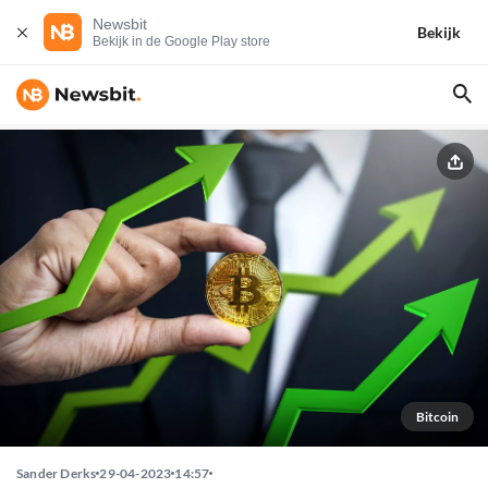
Newsbit
Bekijk
Bekijk in de Google Play store
Bitcoin
Sander Derks
29-04-2023
14:57