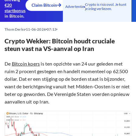
Crypto is risicovol. Je kunt
€20
Claim Bitcoin
Advertentie
je inleg verliezen.
startbonus
in Bitcoin.
Thom Derks
11-06-2026
07:13
Crypto Wekker: Bitcoin houdt cruciale
steun vast na VS-aanval op Iran
De
Bitcoin koers
is ten opzichte van 24 uur geleden met
ruim 2 procent gestegen en handelt momenteel op 62.500
dollar. Dat er een stijging op de borden staat is bijzonder,
want de berichtgeving vanuit het Midden-Oosten is er niet
beter op geworden. De Verenigde Staten voerden opnieuw
aanvallen uit op Iran.